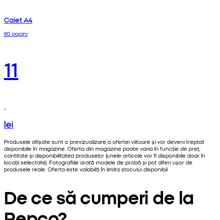
Caiet A4
80 pagini
11
lei
Produsele afișate sunt o previzualizare a ofertei viitoare și vor deveni treptat
disponibile în magazine. Oferta din magazine poate varia în funcție de preț,
cantitate și disponibilitatea produselor (unele articole vor fi disponibile doar în
locații selectate). Fotografiile arată modele de probă și pot diferi ușor de
produsele reale. Oferta este valabilă în limita stocului disponibil.
De ce să cumperi de la
Pepco?