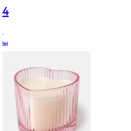
4
lei