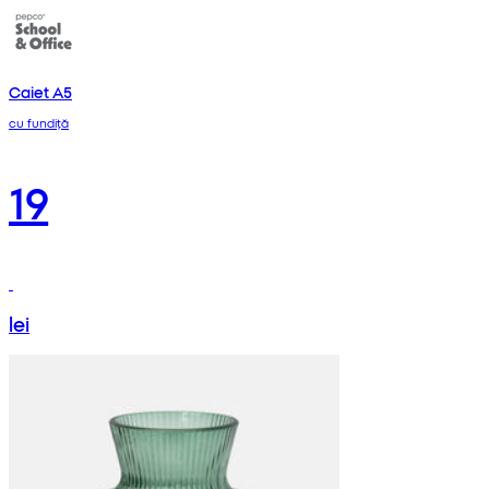
Caiet A5
cu fundiță
19
lei