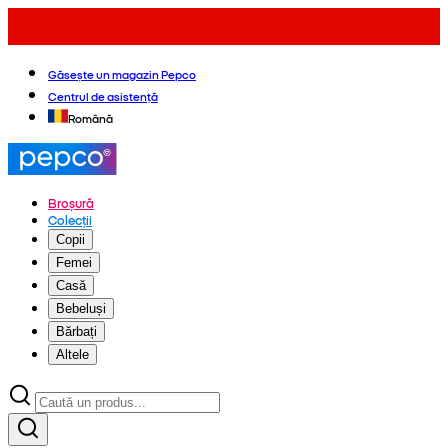
Găsește un magazin Pepco
Centrul de asistență
Română
Broșură
Colecții
Copii
Femei
Casă
Bebeluși
Bărbați
Altele