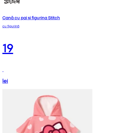
Cană cu pai și figurina Stitch
cu figurină
19
lei