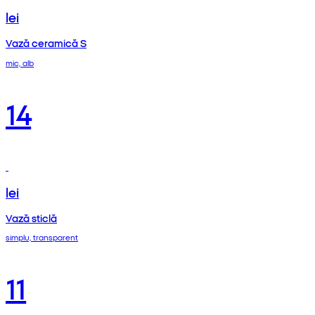
lei
Vază ceramică S
mic, alb
14
lei
Vază sticlă
simplu, transparent
11