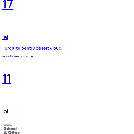
17
lei
Furculițe pentru desert 6 buc.
în culoarea argintie
11
lei