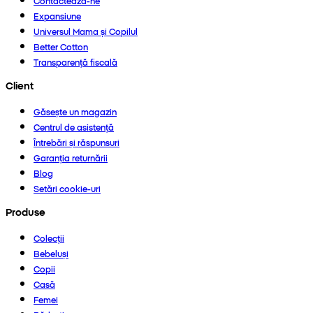
Contactează-ne
Expansiune
Universul Mama și Copilul
Better Cotton
Transparență fiscală
Client
Găsește un magazin
Centrul de asistență
Întrebări și răspunsuri
Garanția returnării
Blog
Setări cookie-uri
Produse
Colecții
Bebeluși
Copii
Casă
Femei