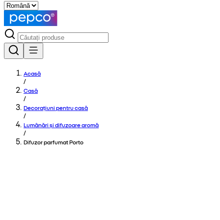
Acasă
/
Casă
/
Decorațiuni pentru casă
/
Lumânări și difuzoare aromă
/
Difuzor parfumat Porto