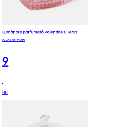
Lumânare parfumată Valentine's Heart
în vas de sticlă
9
lei