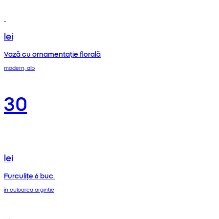
lei
Vază cu ornamentație florală
modern, alb
30
lei
Furculițe 6 buc.
în culoarea argintie