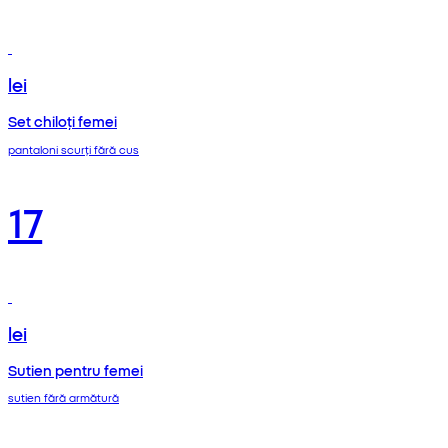
lei
Set chiloți femei
pantaloni scurți fără cus
17
lei
Sutien pentru femei
sutien fără armătură