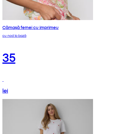
Cămașă femei cu imprimeu
cu nod la bază
35
lei