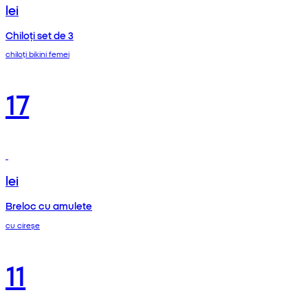
lei
Chiloți set de 3
chiloți bikini femei
17
lei
Breloc cu amulete
cu cireșe
11