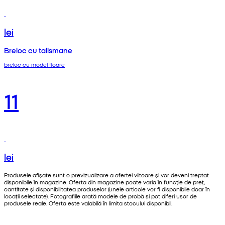
lei
Breloc cu talismane
breloc cu model floare
11
lei
Produsele afișate sunt o previzualizare a ofertei viitoare și vor deveni treptat
disponibile în magazine. Oferta din magazine poate varia în funcție de preț,
cantitate și disponibilitatea produselor (unele articole vor fi disponibile doar în
locații selectate). Fotografiile arată modele de probă și pot diferi ușor de
produsele reale. Oferta este valabilă în limita stocului disponibil.