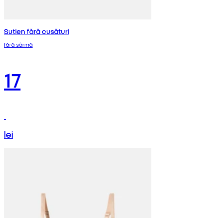
Sutien fără cusături
fără sârmă
17
lei