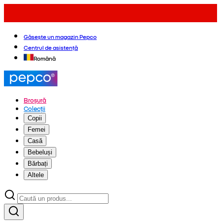
Găsește un magazin Pepco
Centrul de asistență
Română
Broșură
Colecții
Copii
Femei
Casă
Bebeluși
Bărbați
Altele