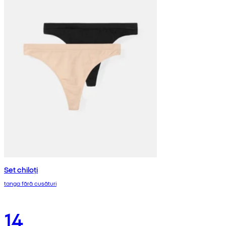
Set chiloți
tanga fără cusături
14