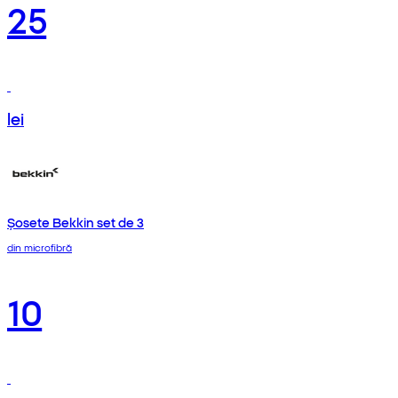
25
lei
Șosete Bekkin set de 3
din microfibră
10