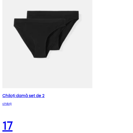
Chiloți damă set de 2
chiloți
17