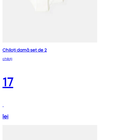
Chiloți damă set de 2
chiloți
17
lei