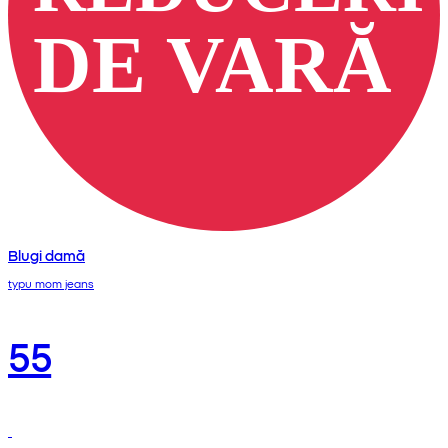
Blugi damă
typu mom jeans
55