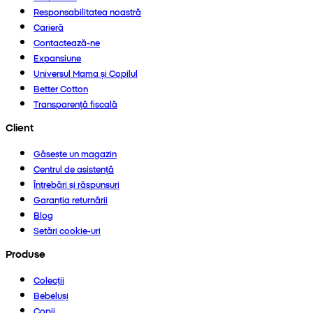
Responsabilitatea noastră
Carieră
Contactează-ne
Expansiune
Universul Mama și Copilul
Better Cotton
Transparență fiscală
Client
Găsește un magazin
Centrul de asistență
Întrebări și răspunsuri
Garanția returnării
Blog
Setări cookie-uri
Produse
Colecții
Bebeluși
Copii