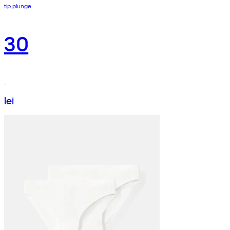
tip plunge
30
lei