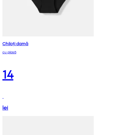
Chiloți damă
cu plasă
14
lei