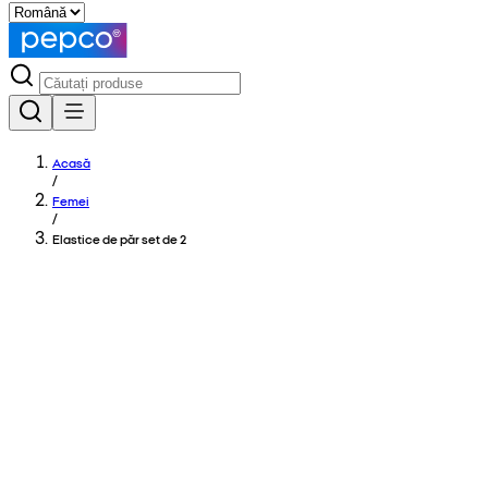
Acasă
/
Femei
/
Elastice de păr set de 2