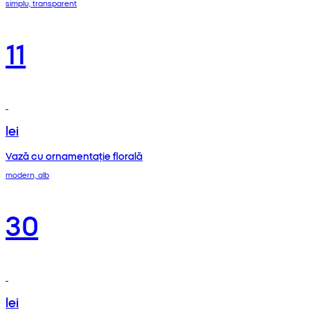
simplu, transparent
11
lei
Vază cu ornamentație florală
modern, alb
30
lei