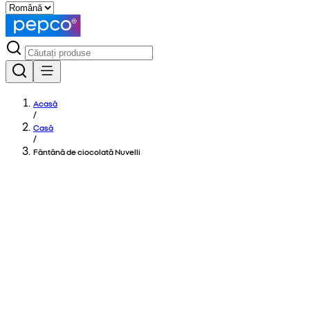
Acasă
/
Casă
/
Fântână de ciocolată Nuvelli