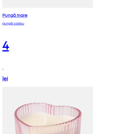
Pungă mare
pungă cadou
4
lei