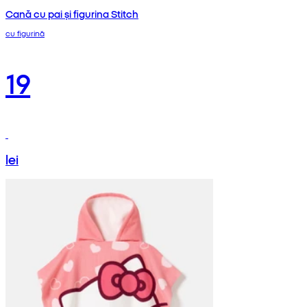
Cană cu pai și figurina Stitch
cu figurină
19
lei