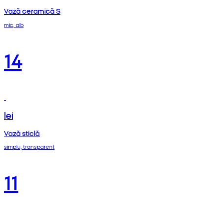
Vază ceramică S
mic, alb
14
lei
Vază sticlă
simplu, transparent
11