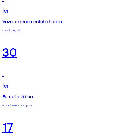
lei
Vază cu ornamentație florală
modern, alb
30
lei
Furculițe 6 buc.
în culoarea argintie
17