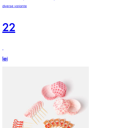
diverse variante
22
lei