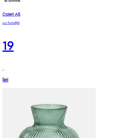
Caiet A5
cu fundiță
19
lei