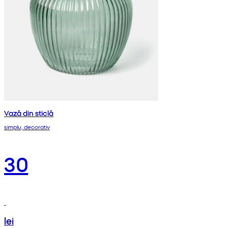
Vază din sticlă
simplu, decorativ
30
lei