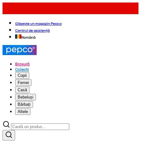
Găsește un magazin Pepco
Centrul de asistență
Română
Broșură
Colecții
Copii
Femei
Casă
Bebeluși
Bărbați
Altele