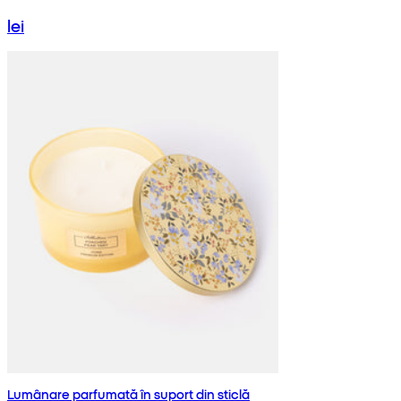
lei
Lumânare parfumată în suport din sticlă