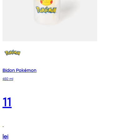
Bidon Pokémon
450 ml
11
lei