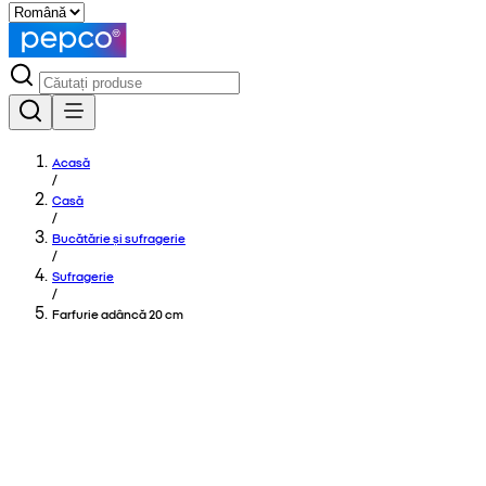
Acasă
/
Casă
/
Bucătărie și sufragerie
/
Sufragerie
/
Farfurie adâncă 20 cm