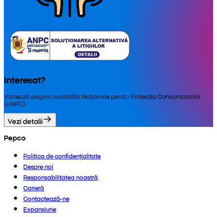
Interesat?
Vizitează pagina Autorității Naționale pentru Protecția Consumatorilor
(ANPC).
Vezi detalii
Pepco
Politica de confidențialitate
Despre noi
Responsabilitatea noastră
Carieră
Contactează-ne
Expansiune