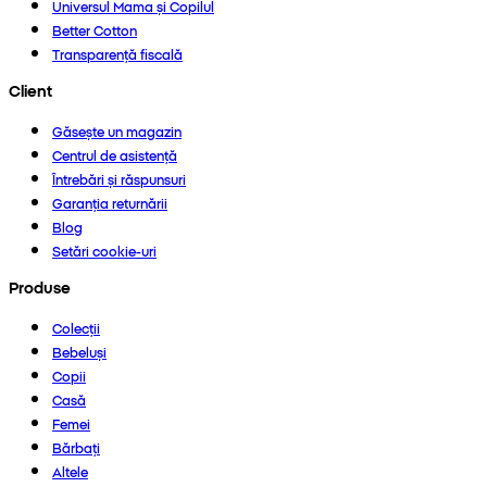
Universul Mama și Copilul
Better Cotton
Transparență fiscală
Client
Găsește un magazin
Centrul de asistență
Întrebări și răspunsuri
Garanția returnării
Blog
Setări cookie-uri
Produse
Colecții
Bebeluși
Copii
Casă
Femei
Bărbați
Altele