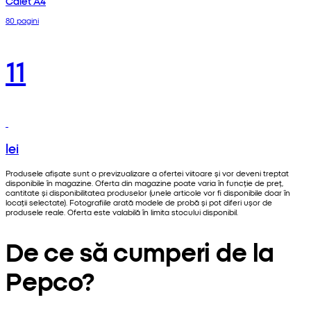
Caiet A4
80 pagini
11
lei
Produsele afișate sunt o previzualizare a ofertei viitoare și vor deveni treptat
disponibile în magazine. Oferta din magazine poate varia în funcție de preț,
cantitate și disponibilitatea produselor (unele articole vor fi disponibile doar în
locații selectate). Fotografiile arată modele de probă și pot diferi ușor de
produsele reale. Oferta este valabilă în limita stocului disponibil.
De ce să cumperi de la
Pepco?