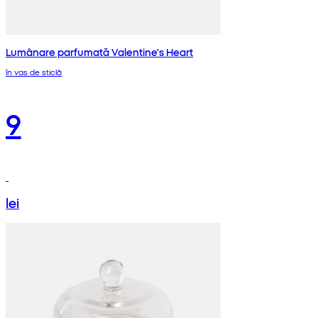
Lumânare parfumată Valentine's Heart
în vas de sticlă
9
lei