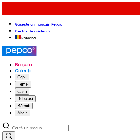
Găsește un magazin Pepco
Centrul de asistență
Română
Broșură
Colecții
Copii
Femei
Casă
Bebeluși
Bărbați
Altele