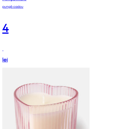
pungă cadou
4
lei