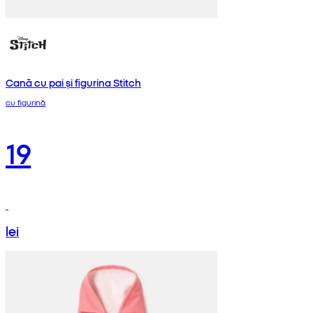
Cană cu pai și figurina Stitch
cu figurină
19
lei