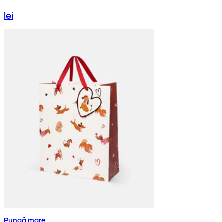
lei
Pungă mare