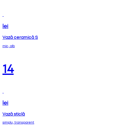
lei
Vază ceramică S
mic, alb
14
lei
Vază sticlă
simplu, transparent