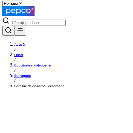
Acasă
/
Casă
/
Bucătărie și sufragerie
/
Sufragerie
/
Farfurie de desert cu ornament