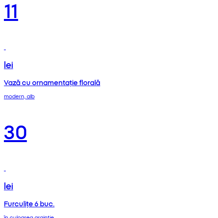
11
lei
Vază cu ornamentație florală
modern, alb
30
lei
Furculițe 6 buc.
în culoarea argintie