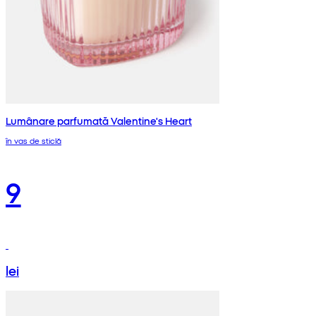
Lumânare parfumată Valentine's Heart
în vas de sticlă
9
lei