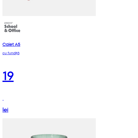
Caiet A5
cu fundiță
19
lei