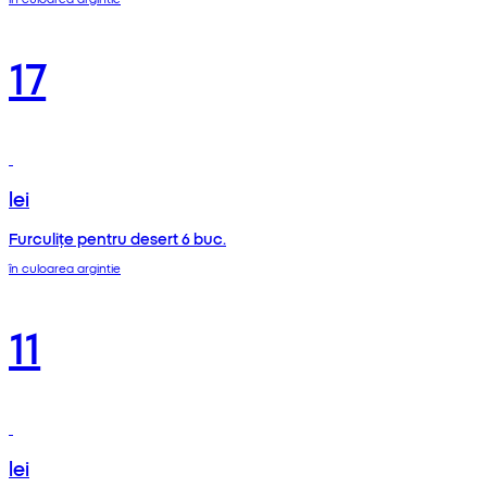
17
lei
Furculițe pentru desert 6 buc.
în culoarea argintie
11
lei