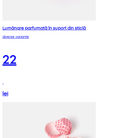
Lumânare parfumată în suport din sticlă
diverse variante
22
lei