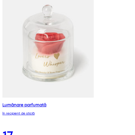
Lumânare parfumată
în recipient de sticlă
17