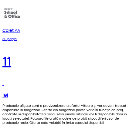
Caiet A4
80 pagini
11
lei
Produsele afișate sunt o previzualizare a ofertei viitoare și vor deveni treptat
disponibile în magazine. Oferta din magazine poate varia în funcție de preț,
cantitate și disponibilitatea produselor (unele articole vor fi disponibile doar în
locații selectate). Fotografiile arată modele de probă și pot diferi ușor de
produsele reale. Oferta este valabilă în limita stocului disponibil.