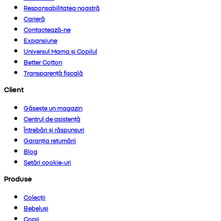
Responsabilitatea noastră
Carieră
Contactează-ne
Expansiune
Universul Mama și Copilul
Better Cotton
Transparență fiscală
Client
Găsește un magazin
Centrul de asistență
Întrebări și răspunsuri
Garanția returnării
Blog
Setări cookie-uri
Produse
Colecții
Bebeluși
Copii