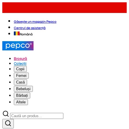
Găsește un magazin Pepco
Centrul de asistență
Română
Broșură
Colecții
Copii
Femei
Casă
Bebeluși
Bărbați
Altele