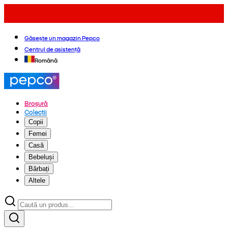
Găsește un magazin Pepco
Centrul de asistență
Română
Broșură
Colecții
Copii
Femei
Casă
Bebeluși
Bărbați
Altele