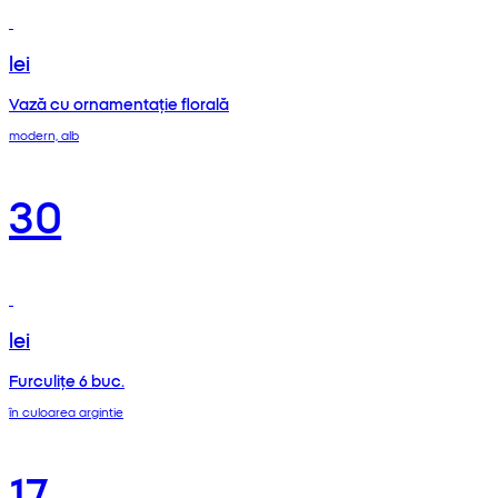
lei
Vază cu ornamentație florală
modern, alb
30
lei
Furculițe 6 buc.
în culoarea argintie
17