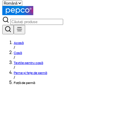
Acasă
/
Casă
/
Textile pentru casă
/
Perne și fețe de pernă
/
Față de pernă