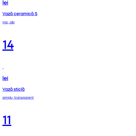
lei
Vază ceramică S
mic, alb
14
lei
Vază sticlă
simplu, transparent
11