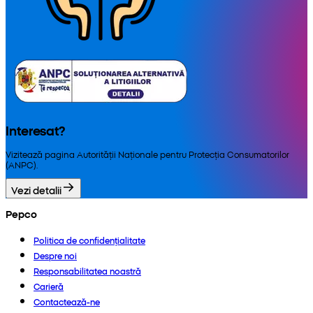
Interesat?
Vizitează pagina Autorității Naționale pentru Protecția Consumatorilor
(ANPC).
Vezi detalii
Pepco
Politica de confidențialitate
Despre noi
Responsabilitatea noastră
Carieră
Contactează-ne