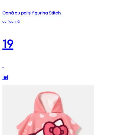
Cană cu pai și figurina Stitch
cu figurină
19
lei