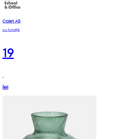
Caiet A5
cu fundiță
19
lei