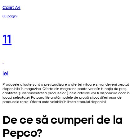
Caiet A4
80 pagini
11
lei
Produsele afișate sunt o previzualizare a ofertei viitoare și vor deveni treptat
disponibile în magazine. Oferta din magazine poate varia în funcție de preț,
cantitate și disponibilitatea produselor (unele articole vor fi disponibile doar în
locații selectate). Fotografiile arată modele de probă și pot diferi ușor de
produsele reale. Oferta este valabilă în limita stocului disponibil.
De ce să cumperi de la
Pepco?