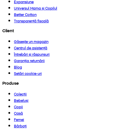
Expansiune
Universul Mama și Copilul
Better Cotton
Transparență fiscală
Client
Găsește un magazin
Centrul de asistență
Întrebări și răspunsuri
Garanția returnării
Blog
Setări cookie-uri
Produse
Colecții
Bebeluși
Copii
Casă
Femei
Bărbați