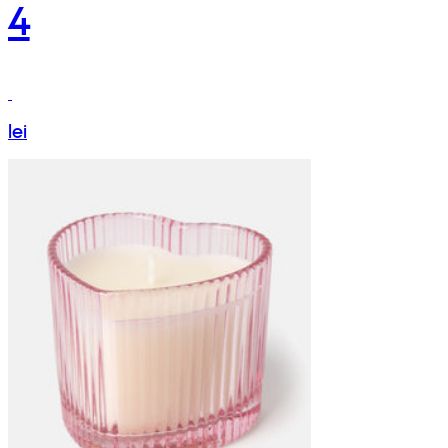
4
lei