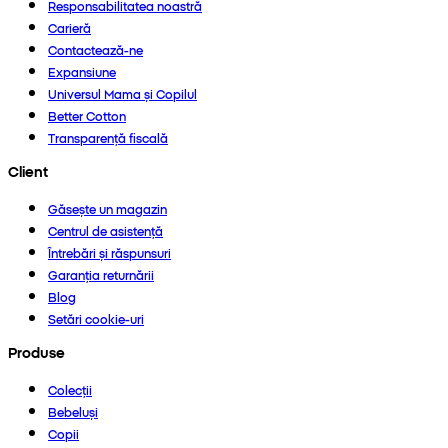
Responsabilitatea noastră
Carieră
Contactează-ne
Expansiune
Universul Mama și Copilul
Better Cotton
Transparență fiscală
Client
Găsește un magazin
Centrul de asistență
Întrebări și răspunsuri
Garanția returnării
Blog
Setări cookie-uri
Produse
Colecții
Bebeluși
Copii