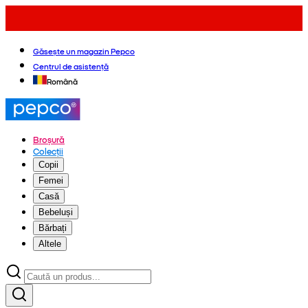
Găsește un magazin Pepco
Centrul de asistență
Română
Broșură
Colecții
Copii
Femei
Casă
Bebeluși
Bărbați
Altele