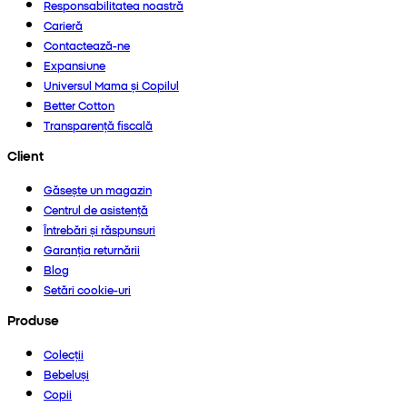
Responsabilitatea noastră
Carieră
Contactează-ne
Expansiune
Universul Mama și Copilul
Better Cotton
Transparență fiscală
Client
Găsește un magazin
Centrul de asistență
Întrebări și răspunsuri
Garanția returnării
Blog
Setări cookie-uri
Produse
Colecții
Bebeluși
Copii