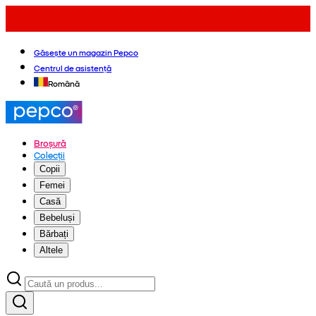
Găsește un magazin Pepco
Centrul de asistență
Română
Broșură
Colecții
Copii
Femei
Casă
Bebeluși
Bărbați
Altele