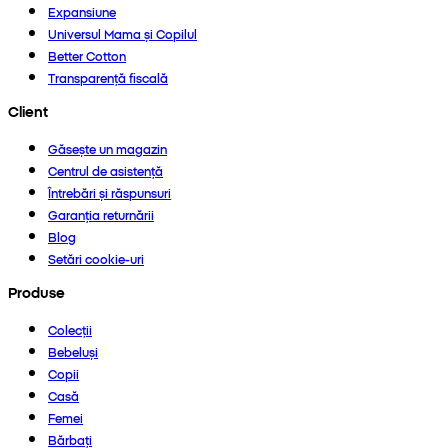
Expansiune
Universul Mama și Copilul
Better Cotton
Transparență fiscală
Client
Găsește un magazin
Centrul de asistență
Întrebări și răspunsuri
Garanția returnării
Blog
Setări cookie-uri
Produse
Colecții
Bebeluși
Copii
Casă
Femei
Bărbați