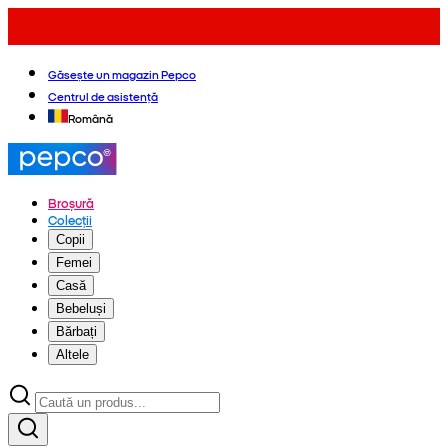
Găsește un magazin Pepco
Centrul de asistență
Română
Broșură
Colecții
Copii
Femei
Casă
Bebeluși
Bărbați
Altele