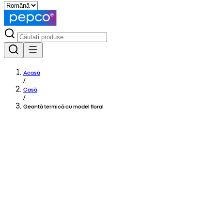
Acasă
/
Casă
/
Geantă termică cu model floral