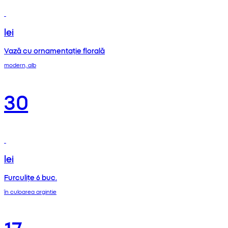
lei
Vază cu ornamentație florală
modern, alb
30
lei
Furculițe 6 buc.
în culoarea argintie
17