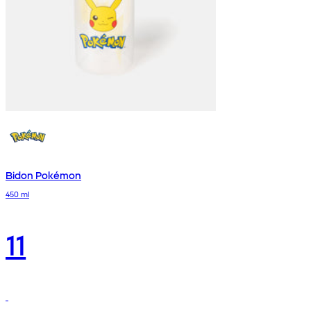
Bidon Pokémon
450 ml
11