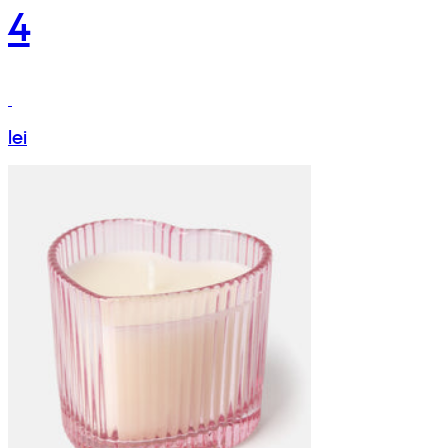
4
lei