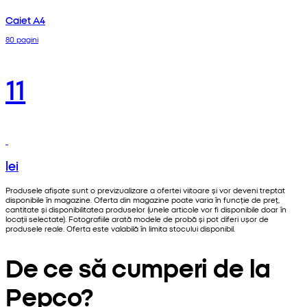
Caiet A4
80 pagini
11
lei
Produsele afișate sunt o previzualizare a ofertei viitoare și vor deveni treptat
disponibile în magazine. Oferta din magazine poate varia în funcție de preț,
cantitate și disponibilitatea produselor (unele articole vor fi disponibile doar în
locații selectate). Fotografiile arată modele de probă și pot diferi ușor de
produsele reale. Oferta este valabilă în limita stocului disponibil.
De ce să cumperi de la
Pepco?