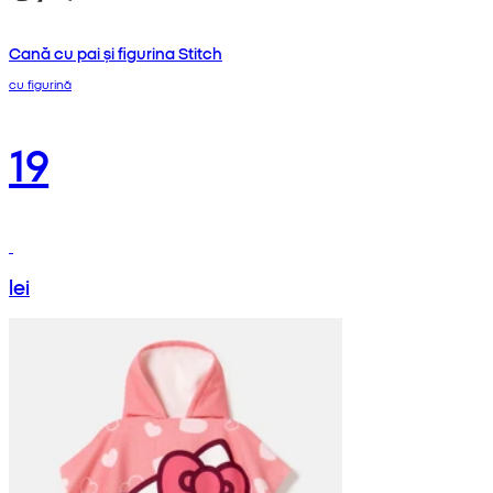
Cană cu pai și figurina Stitch
cu figurină
19
lei