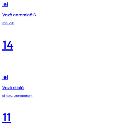
lei
Vază ceramică S
mic, alb
14
lei
Vază sticlă
simplu, transparent
11