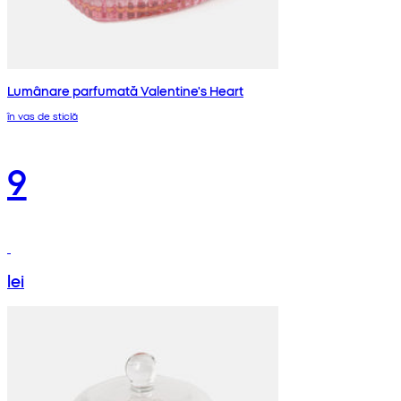
Lumânare parfumată Valentine's Heart
în vas de sticlă
9
lei