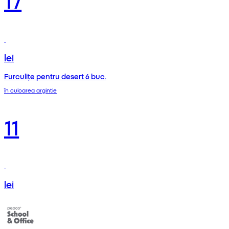
lei
Furculițe pentru desert 6 buc.
în culoarea argintie
11
lei