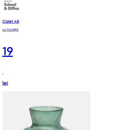
Caiet A5
cu fundiță
19
lei