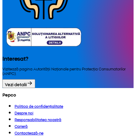
Interesat?
Vizitează pagina Autorității Naționale pentru Protecția Consumatorilor
(ANPC).
Vezi detalii
Pepco
Politica de confidențialitate
Despre noi
Responsabilitatea noastră
Carieră
Contactează-ne