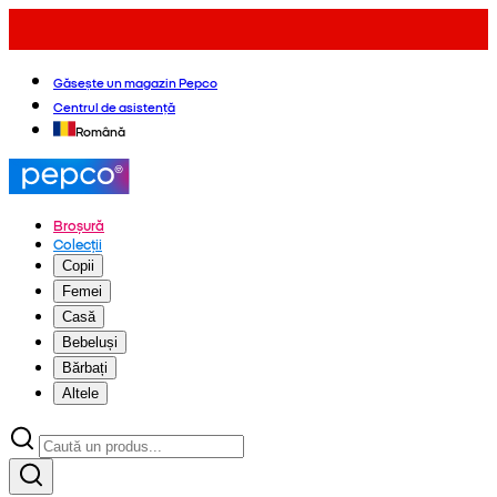
Găsește un magazin Pepco
Centrul de asistență
Română
Broșură
Colecții
Copii
Femei
Casă
Bebeluși
Bărbați
Altele