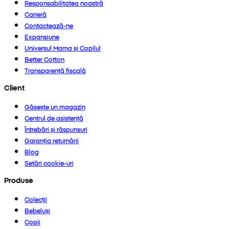
Responsabilitatea noastră
Carieră
Contactează-ne
Expansiune
Universul Mama și Copilul
Better Cotton
Transparență fiscală
Client
Găsește un magazin
Centrul de asistență
Întrebări și răspunsuri
Garanția returnării
Blog
Setări cookie-uri
Produse
Colecții
Bebeluși
Copii