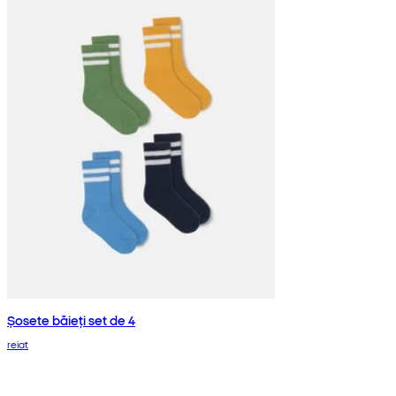
Șosete băieți set de 4
reiat