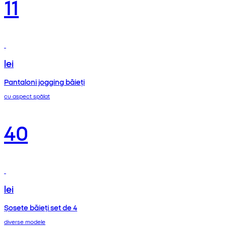
11
lei
Pantaloni jogging băieți
cu aspect spălat
40
lei
Șosete băieți set de 4
diverse modele