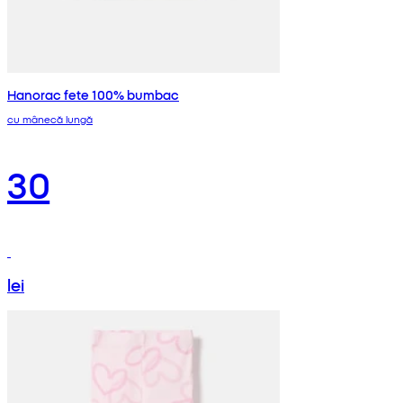
Hanorac fete 100% bumbac
cu mânecă lungă
30
lei