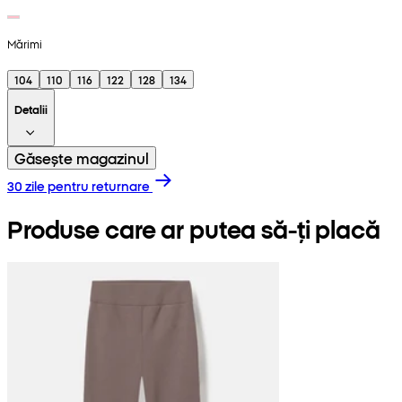
Mărimi
104
110
116
122
128
134
Detalii
Găsește magazinul
30 zile pentru returnare
Produse care ar putea să-ți placă