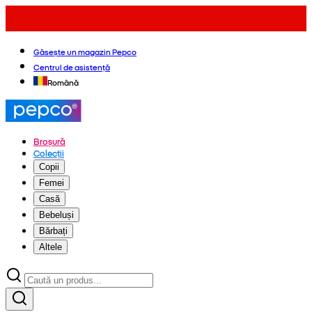
Găsește un magazin Pepco
Centrul de asistență
Română
Broșură
Colecții
Copii
Femei
Casă
Bebeluși
Bărbați
Altele