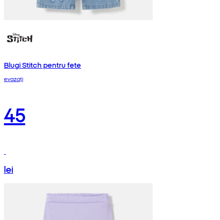
Blugi Stitch pentru fete
evazați
45
lei