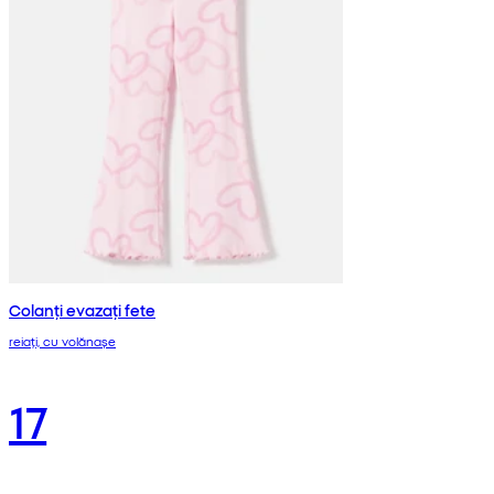
Colanți evazați fete
reiați, cu volănașe
17