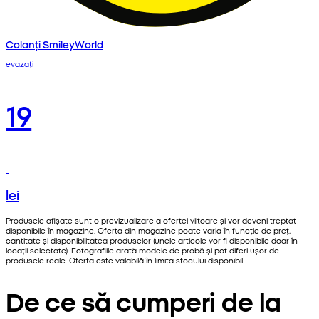
Colanți SmileyWorld
evazați
19
lei
Produsele afișate sunt o previzualizare a ofertei viitoare și vor deveni treptat
disponibile în magazine. Oferta din magazine poate varia în funcție de preț,
cantitate și disponibilitatea produselor (unele articole vor fi disponibile doar în
locații selectate). Fotografiile arată modele de probă și pot diferi ușor de
produsele reale. Oferta este valabilă în limita stocului disponibil.
De ce să cumperi de la