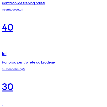
Pantaloni de trening băieți
inserție, cusături
40
lei
Hanorac pentru fete cu broderie
cu mânecă lungă
30