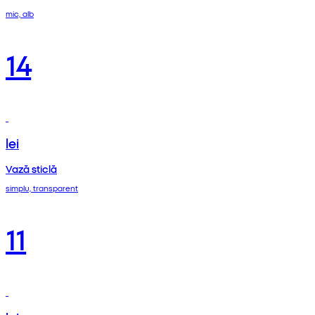
mic, alb
14
lei
Vază sticlă
simplu, transparent
11