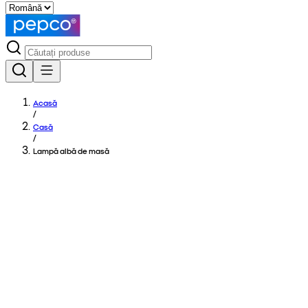
Acasă
/
Casă
/
Lampă albă de masă