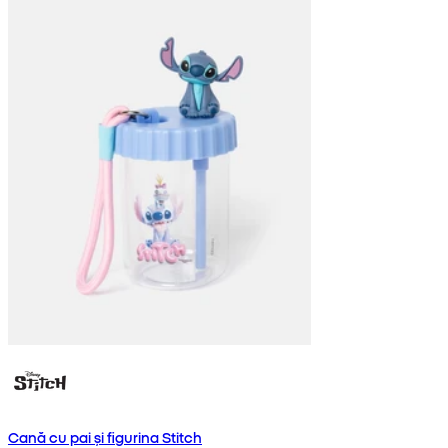
Cană cu pai și figurina Stitch