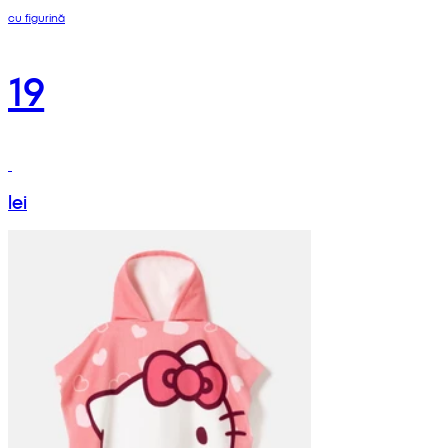
cu figurină
19
lei