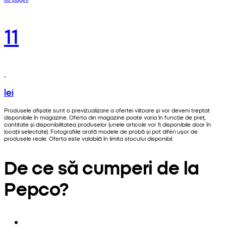
11
lei
Produsele afișate sunt o previzualizare a ofertei viitoare și vor deveni treptat
disponibile în magazine. Oferta din magazine poate varia în funcție de preț,
cantitate și disponibilitatea produselor (unele articole vor fi disponibile doar în
locații selectate). Fotografiile arată modele de probă și pot diferi ușor de
produsele reale. Oferta este valabilă în limita stocului disponibil.
De ce să cumperi de la
Pepco?