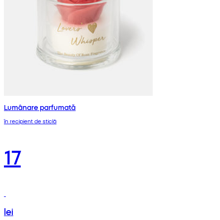
Lumânare parfumată
în recipient de sticlă
17
lei