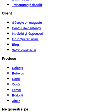
Transparență fiscală
Client
Găsește un magazin
Centrul de asistență
Întrebări și răspunsuri
Garanția returnării
Blog
Setări cookie-uri
Produse
Colecții
Bebeluși
Copii
Casă
Femei
Bărbați
Altele
Ne găsești și pe: