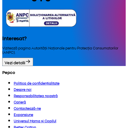
Interesat?
Vizitează pagina Autorității Naționale pentru Protecția Consumatorilor
(ANPC).
Vezi detalii
Pepco
Politica de confidențialitate
Despre noi
Responsabilitatea noastră
Carieră
Contactează-ne
Expansiune
Universul Mama și Copilul
Better Cotton