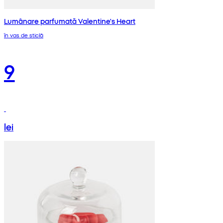
Lumânare parfumată Valentine's Heart
în vas de sticlă
9
lei