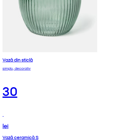
Vază din sticlă
simplu, decorativ
30
lei
Vază ceramică S