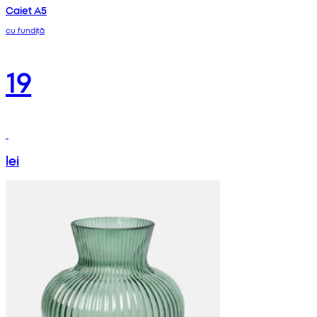
Caiet A5
cu fundiță
19
lei