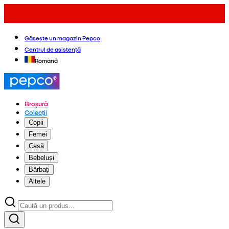
Găsește un magazin Pepco
Centrul de asistență
Română
Broșură
Colecții
Copii
Femei
Casă
Bebeluși
Bărbați
Altele