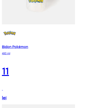
Bidon Pokémon
450 ml
11
lei