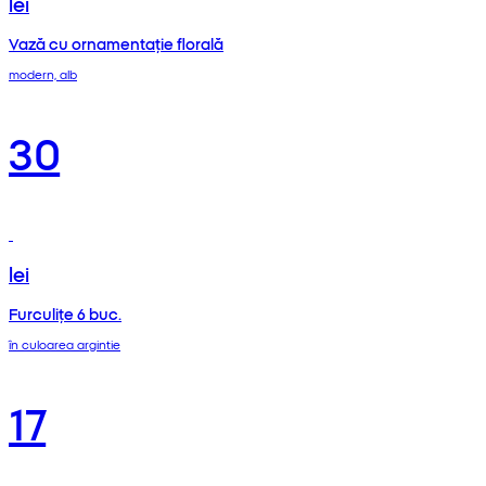
lei
Vază cu ornamentație florală
modern, alb
30
lei
Furculițe 6 buc.
în culoarea argintie
17