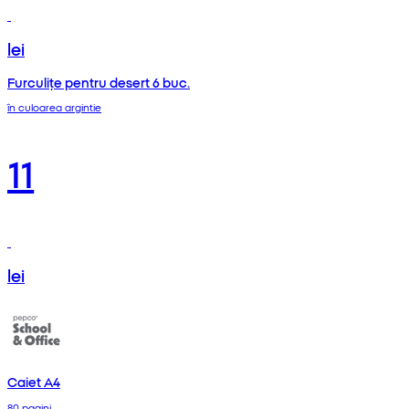
lei
Furculițe pentru desert 6 buc.
în culoarea argintie
11
lei
Caiet A4
80 pagini