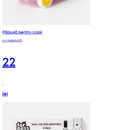
Păpușă pentru copii
cu mașinuță
22
lei