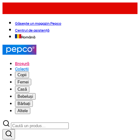
Găsește un magazin Pepco
Centrul de asistență
Română
Broșură
Colecții
Copii
Femei
Casă
Bebeluși
Bărbați
Altele