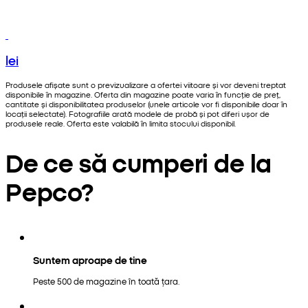
lei
Produsele afișate sunt o previzualizare a ofertei viitoare și vor deveni treptat
disponibile în magazine. Oferta din magazine poate varia în funcție de preț,
cantitate și disponibilitatea produselor (unele articole vor fi disponibile doar în
locații selectate). Fotografiile arată modele de probă și pot diferi ușor de
produsele reale. Oferta este valabilă în limita stocului disponibil.
De ce să cumperi de la
Pepco?
Suntem aproape de tine
Peste 500 de magazine în toată țara.