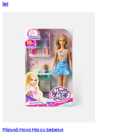
lei
Păpușă Moya Mia cu bebeluș