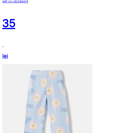
set cu accesorii
35
lei