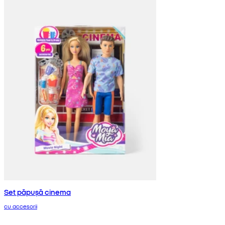
Set păpușă cinema
cu accesorii