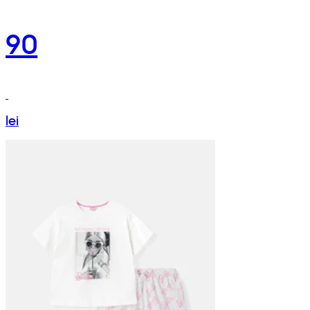
90
lei