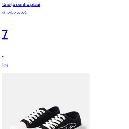
Undiță pentru pisici
simplă, practică
7
lei