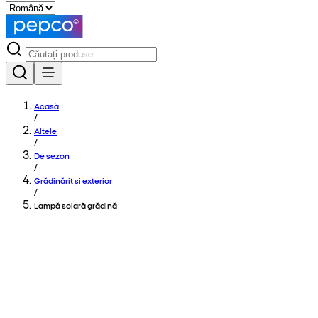
Acasă
/
Altele
/
De sezon
/
Grădinărit și exterior
/
Lampă solară grădină