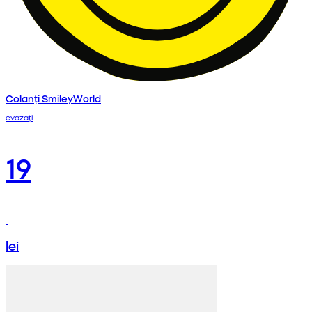
Colanți SmileyWorld
evazați
19
lei