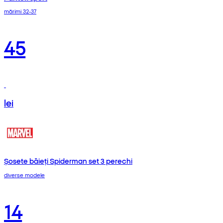
mărimi 32-37
45
lei
Șosete băieți Spiderman set 3 perechi
diverse modele
14