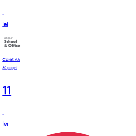
lei
Caiet A4
80 pagini
11
lei