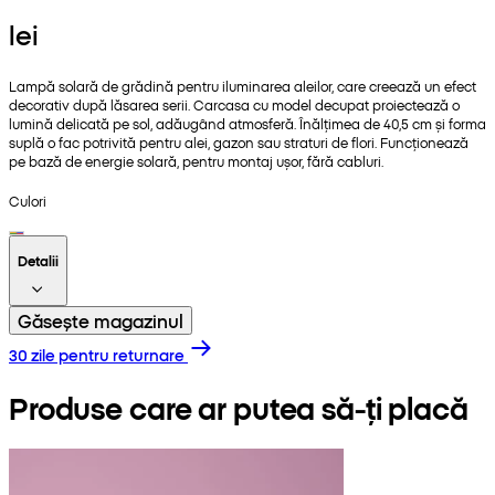
lei
Lampă solară de grădină pentru iluminarea aleilor, care creează un efect
decorativ după lăsarea serii. Carcasa cu model decupat proiectează o
lumină delicată pe sol, adăugând atmosferă. Înălțimea de 40,5 cm și forma
suplă o fac potrivită pentru alei, gazon sau straturi de flori. Funcționează
pe bază de energie solară, pentru montaj ușor, fără cabluri.
Culori
Detalii
Găsește magazinul
30 zile pentru returnare
Produse care ar putea să-ți placă