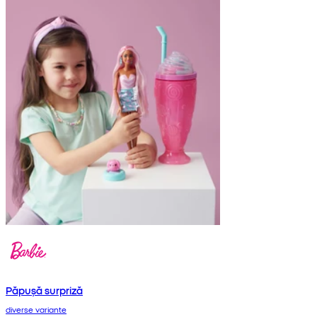
Păpușă surpriză
diverse variante