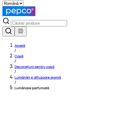
Acasă
/
Casă
/
Decorațiuni pentru casă
/
Lumânări și difuzoare aromă
/
Lumânare parfumată