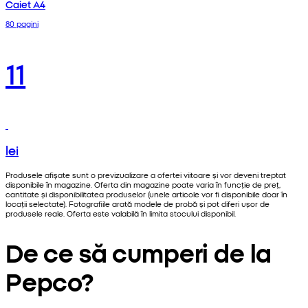
Caiet A4
80 pagini
11
lei
Produsele afișate sunt o previzualizare a ofertei viitoare și vor deveni treptat
disponibile în magazine. Oferta din magazine poate varia în funcție de preț,
cantitate și disponibilitatea produselor (unele articole vor fi disponibile doar în
locații selectate). Fotografiile arată modele de probă și pot diferi ușor de
produsele reale. Oferta este valabilă în limita stocului disponibil.
De ce să cumperi de la
Pepco?