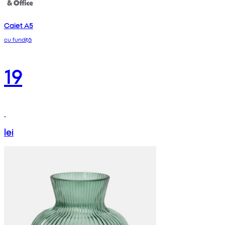
Caiet A5
cu fundiță
19
lei