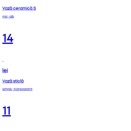
Vază ceramică S
mic, alb
14
lei
Vază sticlă
simplu, transparent
11