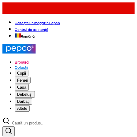
Găsește un magazin Pepco
Centrul de asistență
Română
Broșură
Colecții
Copii
Femei
Casă
Bebeluși
Bărbați
Altele