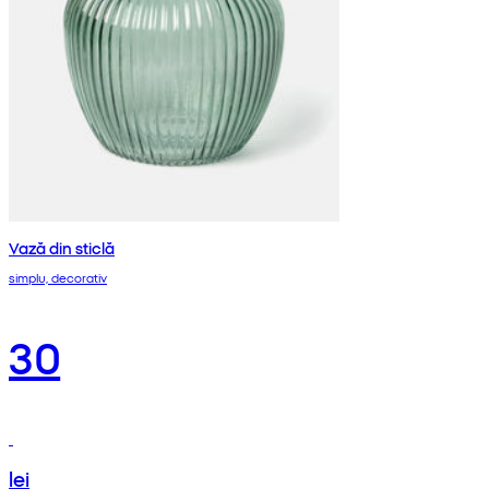
Vază din sticlă
simplu, decorativ
30
lei