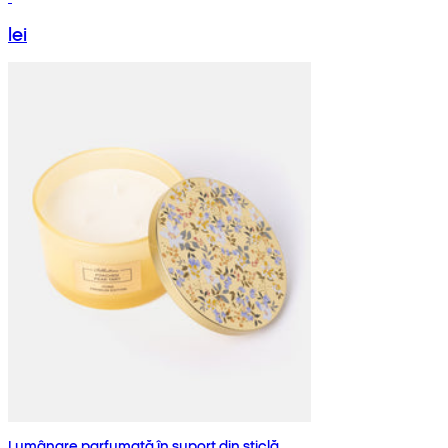
lei
Lumânare parfumată în suport din sticlă