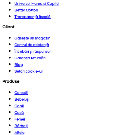
Universul Mama și Copilul
Better Cotton
Transparență fiscală
Client
Găsește un magazin
Centrul de asistență
Întrebări și răspunsuri
Garanția returnării
Blog
Setări cookie-uri
Produse
Colecții
Bebeluși
Copii
Casă
Femei
Bărbați
Altele