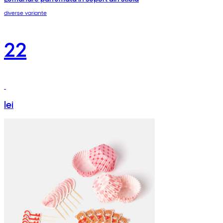
diverse variante
22
lei