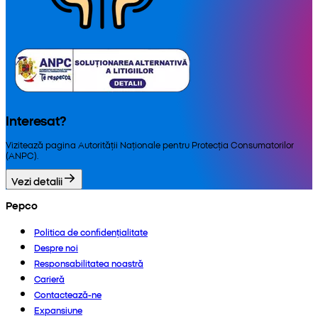
Interesat?
Vizitează pagina Autorității Naționale pentru Protecția Consumatorilor
(ANPC).
Vezi detalii
Pepco
Politica de confidențialitate
Despre noi
Responsabilitatea noastră
Carieră
Contactează-ne
Expansiune