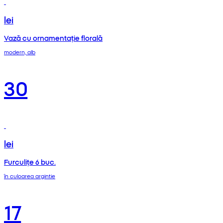
lei
Vază cu ornamentație florală
modern, alb
30
lei
Furculițe 6 buc.
în culoarea argintie
17