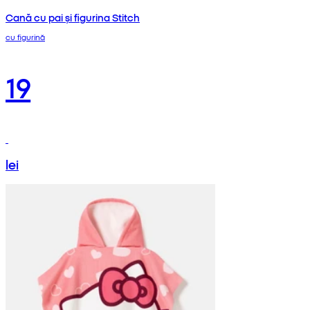
Cană cu pai și figurina Stitch
cu figurină
19
lei