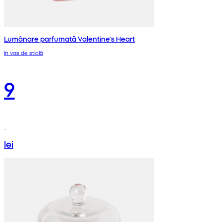
Lumânare parfumată Valentine's Heart
în vas de sticlă
9
lei