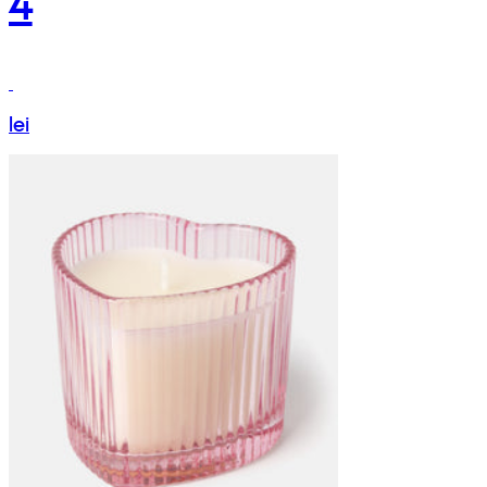
4
lei