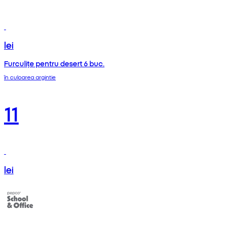
lei
Furculițe pentru desert 6 buc.
în culoarea argintie
11
lei