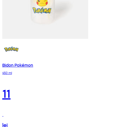
Bidon Pokémon
450 ml
11
lei