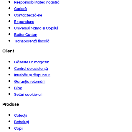
Responsabilitatea noastră
Carieră
Contactează-ne
Expansiune
Universul Mama și Copilul
Better Cotton
Transparență fiscală
Client
Găsește un magazin
Centrul de asistență
Întrebări și răspunsuri
Garanția returnării
Blog
Setări cookie-uri
Produse
Colecții
Bebeluși
Copii