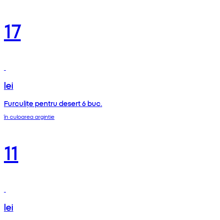
17
lei
Furculițe pentru desert 6 buc.
în culoarea argintie
11
lei