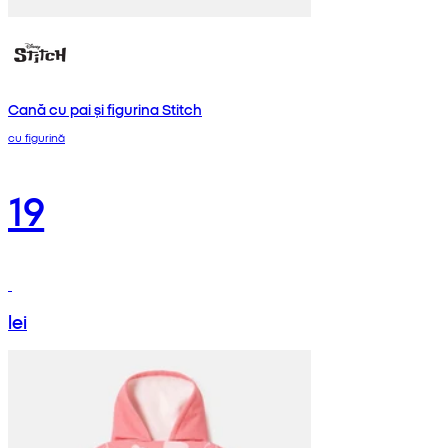
Cană cu pai și figurina Stitch
cu figurină
19
lei