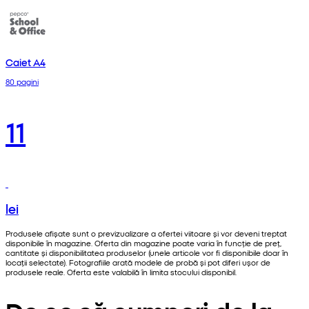
Caiet A4
80 pagini
11
lei
Produsele afișate sunt o previzualizare a ofertei viitoare și vor deveni treptat
disponibile în magazine. Oferta din magazine poate varia în funcție de preț,
cantitate și disponibilitatea produselor (unele articole vor fi disponibile doar în
locații selectate). Fotografiile arată modele de probă și pot diferi ușor de
produsele reale. Oferta este valabilă în limita stocului disponibil.