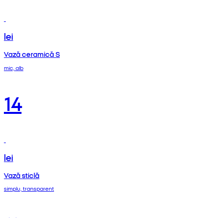
lei
Vază ceramică S
mic, alb
14
lei
Vază sticlă
simplu, transparent