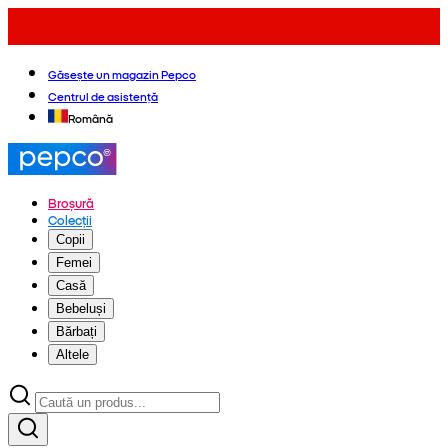
Găsește un magazin Pepco
Centrul de asistență
Română
Broșură
Colecții
Copii
Femei
Casă
Bebeluși
Bărbați
Altele