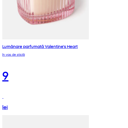
Lumânare parfumată Valentine's Heart
în vas de sticlă
9
lei