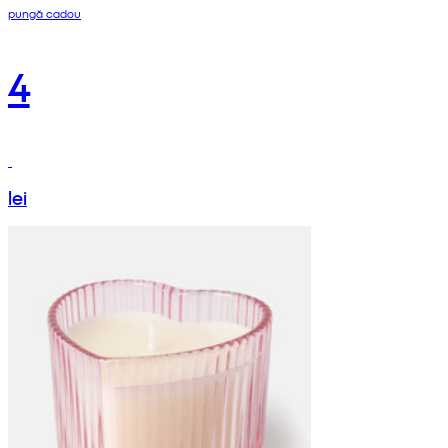
pungă cadou
4
lei