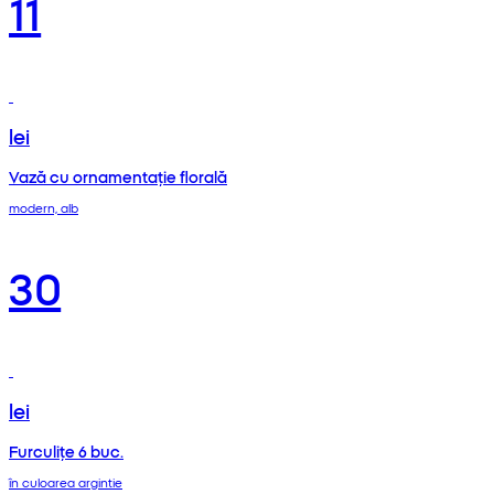
11
lei
Vază cu ornamentație florală
modern, alb
30
lei
Furculițe 6 buc.
în culoarea argintie