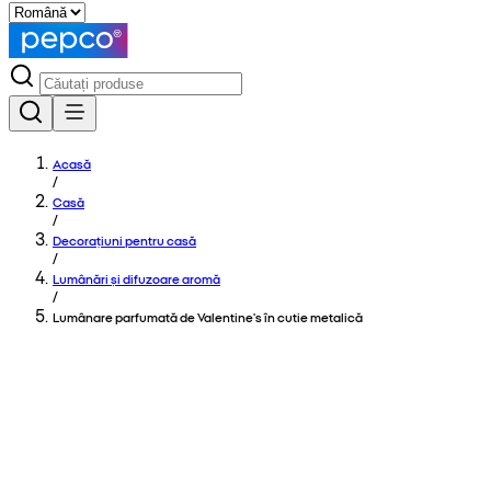
Acasă
/
Casă
/
Decorațiuni pentru casă
/
Lumânări și difuzoare aromă
/
Lumânare parfumată de Valentine's în cutie metalică