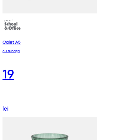
Caiet A5
cu fundiță
19
lei