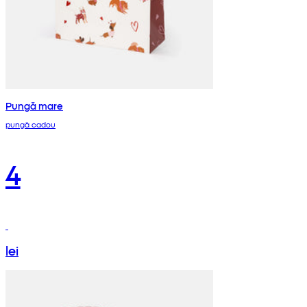
Pungă mare
pungă cadou
4
lei