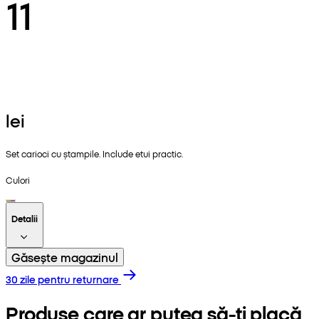
11
lei
Set carioci cu ștampile. Include etui practic.
Culori
Detalii
Găsește magazinul
30 zile pentru returnare
Produse care ar putea să-ți placă