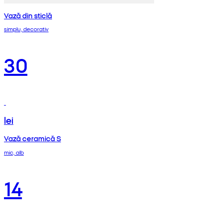
Vază din sticlă
simplu, decorativ
30
lei
Vază ceramică S
mic, alb
14