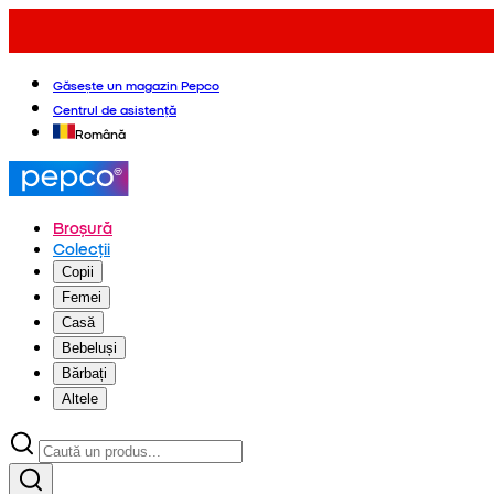
Găsește un magazin Pepco
Centrul de asistență
Română
Broșură
Colecții
Copii
Femei
Casă
Bebeluși
Bărbați
Altele