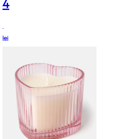
4
lei