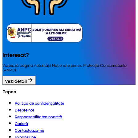
Interesat?
Vizitează pagina Autorității Naționale pentru Protecția Consumatorilor
(ANPC).
Vezi detalii
Pepco
Politica de confidențialitate
Despre noi
Responsabilitatea noastră
Carieră
Contactează-ne
Expansiune