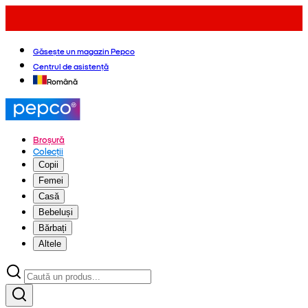
Găsește un magazin Pepco
Centrul de asistență
Română
Broșură
Colecții
Copii
Femei
Casă
Bebeluși
Bărbați
Altele