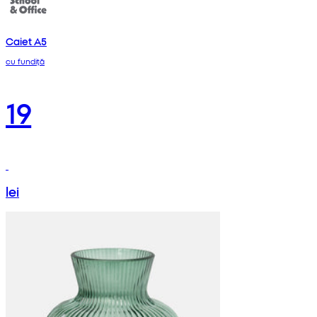
Caiet A5
cu fundiță
19
lei