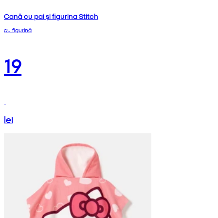
Cană cu pai și figurina Stitch
cu figurină
19
lei