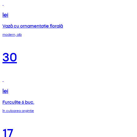
lei
Vază cu ornamentație florală
modern, alb
30
lei
Furculițe 6 buc.
în culoarea argintie
17