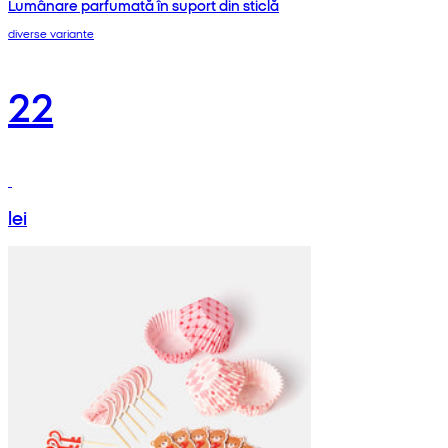
Lumânare parfumată în suport din sticlă
diverse variante
22
lei