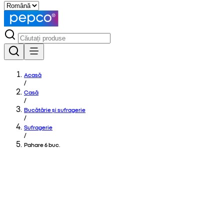
Acasă
/
Casă
/
Bucătărie și sufragerie
/
Sufragerie
/
Pahare 6 buc.