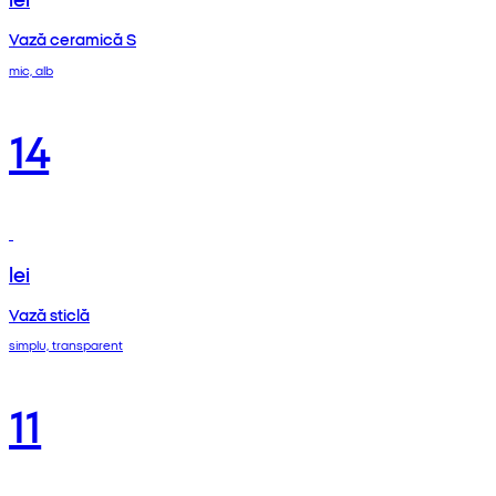
Vază ceramică S
mic, alb
14
lei
Vază sticlă
simplu, transparent
11