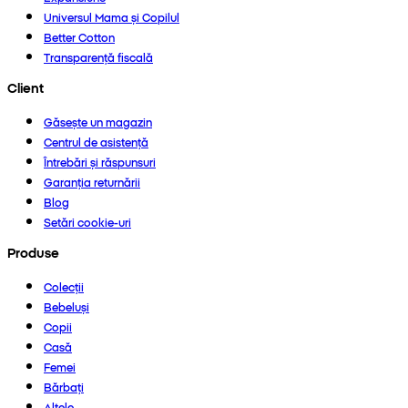
Universul Mama și Copilul
Better Cotton
Transparență fiscală
Client
Găsește un magazin
Centrul de asistență
Întrebări și răspunsuri
Garanția returnării
Blog
Setări cookie-uri
Produse
Colecții
Bebeluși
Copii
Casă
Femei
Bărbați
Altele