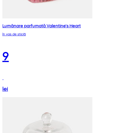
Lumânare parfumată Valentine's Heart
în vas de sticlă
9
lei