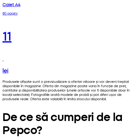
Caiet A4
80 pagini
11
lei
Produsele afișate sunt o previzualizare a ofertei viitoare și vor deveni treptat
disponibile în magazine. Oferta din magazine poate varia în funcție de preț,
cantitate și disponibilitatea produselor (unele articole vor fi disponibile doar în
locații selectate). Fotografiile arată modele de probă și pot diferi ușor de
produsele reale. Oferta este valabilă în limita stocului disponibil.
De ce să cumperi de la
Pepco?