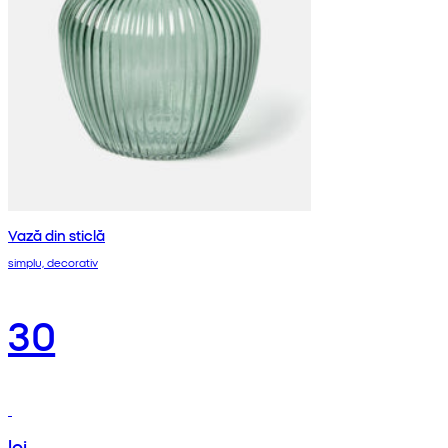
Vază din sticlă
simplu, decorativ
30
lei