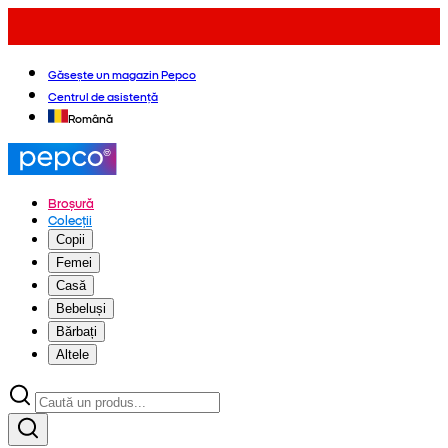
Găsește un magazin Pepco
Centrul de asistență
Română
Broșură
Colecții
Copii
Femei
Casă
Bebeluși
Bărbați
Altele