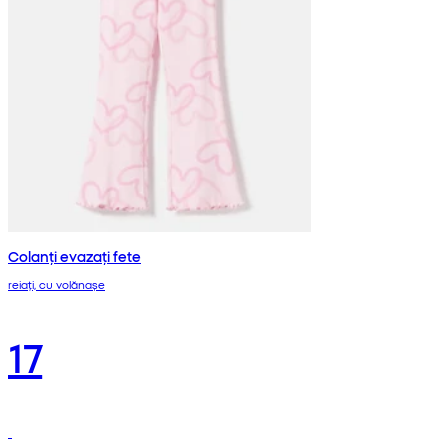
Colanți evazați fete
reiați, cu volănașe
17