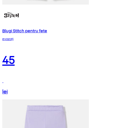
Blugi Stitch pentru fete
evazați
45
lei