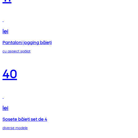
lei
Pantaloni jogging băieți
cu aspect spălat
40
lei
Șosete băieți set de 4
diverse modele