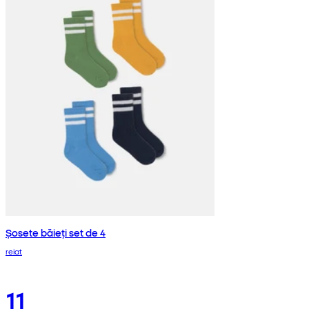
Șosete băieți set de 4
reiat
11