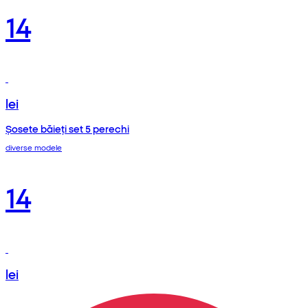
14
lei
Șosete băieți set 5 perechi
diverse modele
14
lei