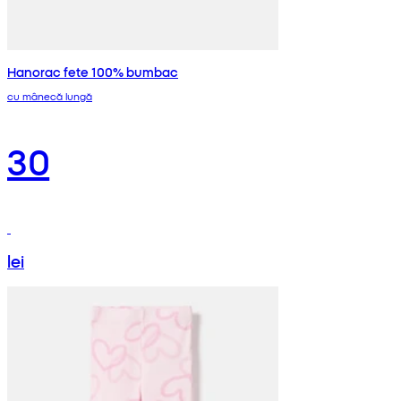
Hanorac fete 100% bumbac
cu mânecă lungă
30
lei