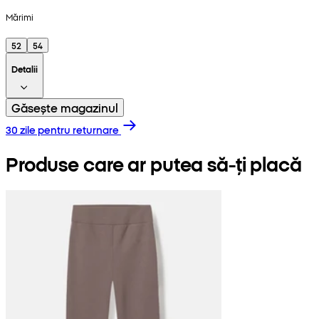
Mărimi
52
54
Detalii
Găsește magazinul
30 zile pentru returnare
Produse care ar putea să-ți placă