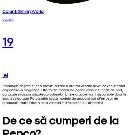
Colanți SmileyWorld
evazați
19
lei
Produsele afișate sunt o previzualizare a ofertei viitoare și vor deveni treptat
disponibile în magazine. Oferta din magazine poate varia în funcție de preț,
cantitate și disponibilitatea produselor (unele articole vor fi disponibile doar în
locații selectate). Fotografiile arată modele de probă și pot diferi ușor de
produsele reale. Oferta este valabilă în limita stocului disponibil.
De ce să cumperi de la
Pepco?