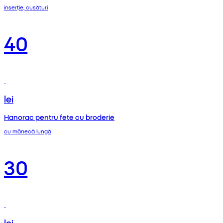
inserție, cusături
40
lei
Hanorac pentru fete cu broderie
cu mânecă lungă
30
lei