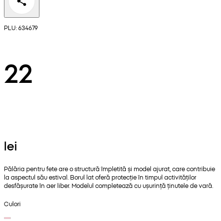
PLU: 634679
22
lei
Pălăria pentru fete are o structură împletită și model ajurat, care contribuie
la aspectul său estival. Borul lat oferă protecție în timpul activităților
desfășurate în aer liber. Modelul completează cu ușurință ținutele de vară.
Culori