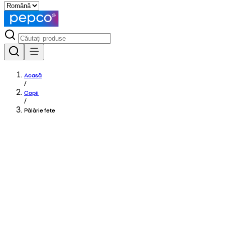
Acasă
/
Copii
/
Pălărie fete