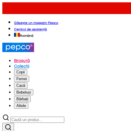
Găsește un magazin Pepco
Centrul de asistență
Română
Broșură
Colecții
Copii
Femei
Casă
Bebeluși
Bărbați
Altele