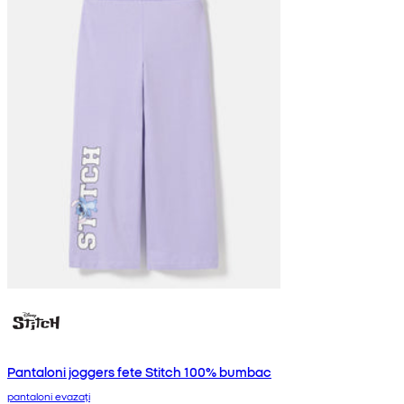
Pantaloni joggers fete Stitch 100% bumbac
pantaloni evazați