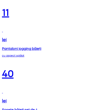
11
lei
Pantaloni jogging băieți
cu aspect spălat
40
lei
Șosete băieți set de 4