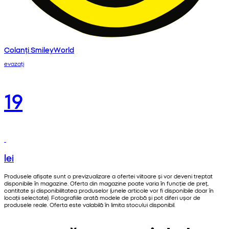
Colanți SmileyWorld
evazați
19
lei
Produsele afișate sunt o previzualizare a ofertei viitoare și vor deveni treptat
disponibile în magazine. Oferta din magazine poate varia în funcție de preț,
cantitate și disponibilitatea produselor (unele articole vor fi disponibile doar în
locații selectate). Fotografiile arată modele de probă și pot diferi ușor de
produsele reale. Oferta este valabilă în limita stocului disponibil.