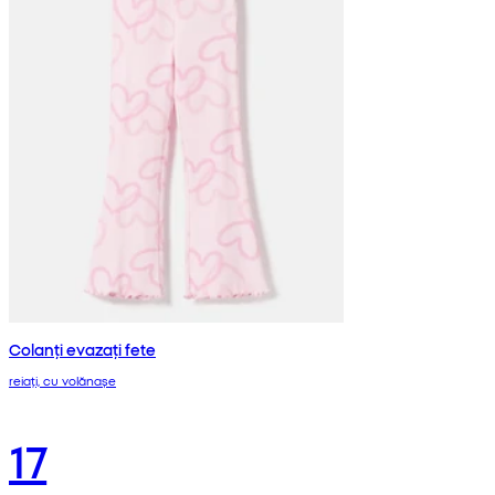
Colanți evazați fete
reiați, cu volănașe
17