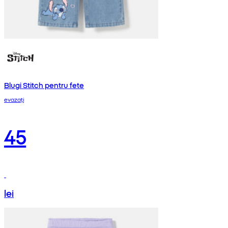
Blugi Stitch pentru fete
evazați
45
lei