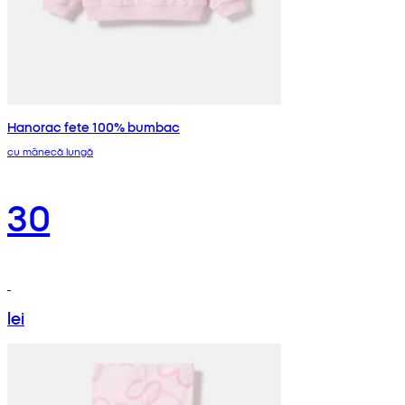
Hanorac fete 100% bumbac
cu mânecă lungă
30
lei