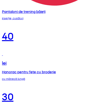
Pantaloni de trening băieți
inserție, cusături
40
lei
Hanorac pentru fete cu broderie
cu mânecă lungă
30