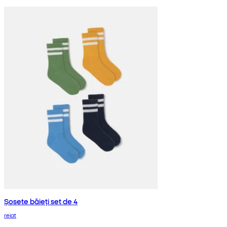
Șosete băieți set de 4
reiat