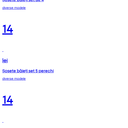
diverse modele
14
lei
Șosete băieți set 5 perechi
diverse modele
14