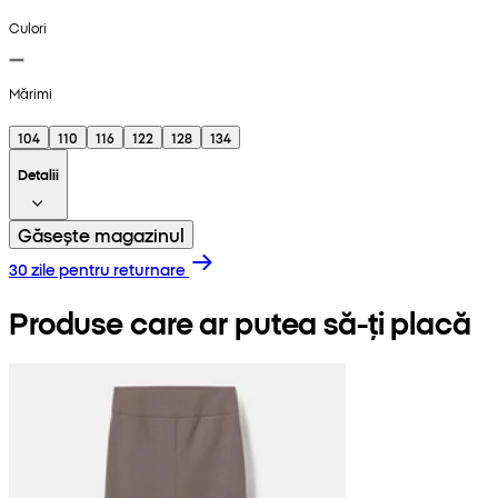
Culori
Mărimi
104
110
116
122
128
134
Detalii
Găsește magazinul
30 zile pentru returnare
Produse care ar putea să-ți placă