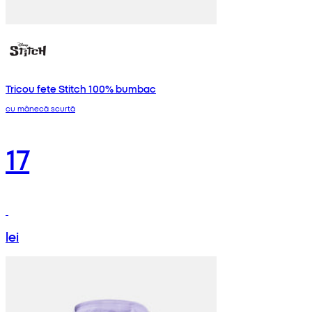
Tricou fete Stitch 100% bumbac
cu mânecă scurtă
17
lei