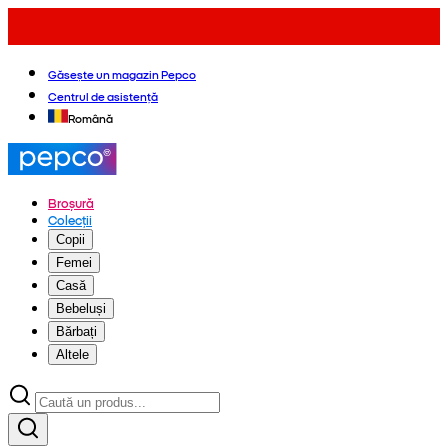
Găsește un magazin Pepco
Centrul de asistență
Română
Broșură
Colecții
Copii
Femei
Casă
Bebeluși
Bărbați
Altele