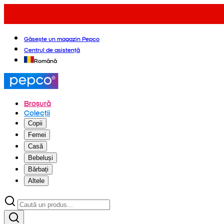
Găsește un magazin Pepco
Centrul de asistență
Română
Broșură
Colecții
Copii
Femei
Casă
Bebeluși
Bărbați
Altele