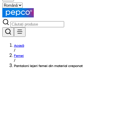
Acasă
/
Femei
/
Pantaloni lejeri femei din material creponat