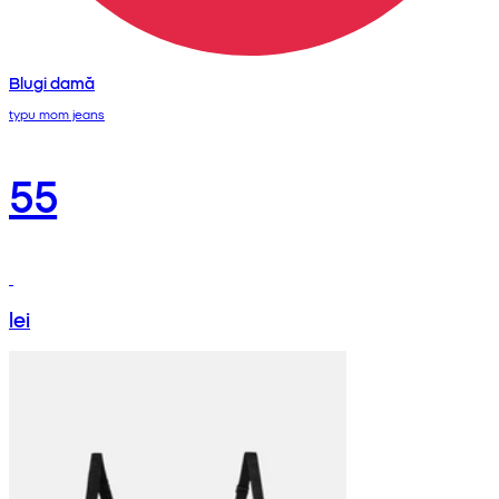
Blugi damă
typu mom jeans
55
lei