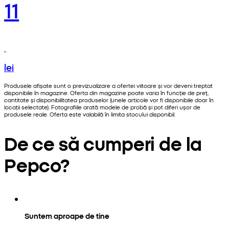
11
lei
Produsele afișate sunt o previzualizare a ofertei viitoare și vor deveni treptat
disponibile în magazine. Oferta din magazine poate varia în funcție de preț,
cantitate și disponibilitatea produselor (unele articole vor fi disponibile doar în
locații selectate). Fotografiile arată modele de probă și pot diferi ușor de
produsele reale. Oferta este valabilă în limita stocului disponibil.
De ce să cumperi de la
Pepco?
Suntem aproape de tine