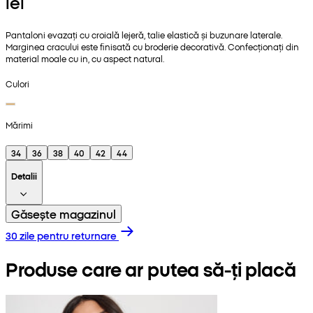
lei
Pantaloni evazați cu croială lejeră, talie elastică și buzunare laterale.
Marginea cracului este finisată cu broderie decorativă. Confecționați din
material moale cu in, cu aspect natural.
Culori
Mărimi
34
36
38
40
42
44
Detalii
Găsește magazinul
30 zile pentru returnare
Produse care ar putea să-ți placă