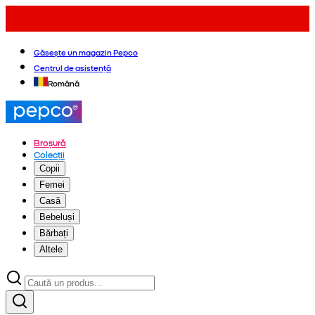
Găsește un magazin Pepco
Centrul de asistență
Română
Broșură
Colecții
Copii
Femei
Casă
Bebeluși
Bărbați
Altele