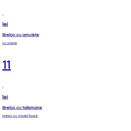
lei
Breloc cu amulete
cu cireșe
11
lei
Breloc cu talismane
breloc cu model floare