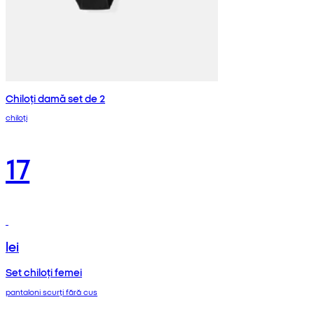
Chiloți damă set de 2
chiloți
17
lei
Set chiloți femei
pantaloni scurți fără cus