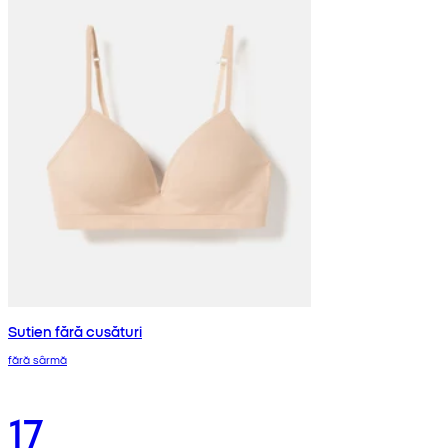
Sutien fără cusături
fără sârmă
17