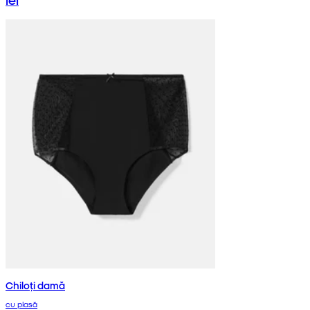
Chiloți damă
cu plasă