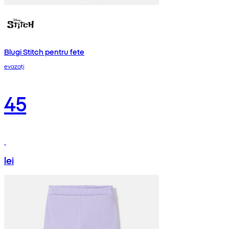
Blugi Stitch pentru fete
evazați
45
lei