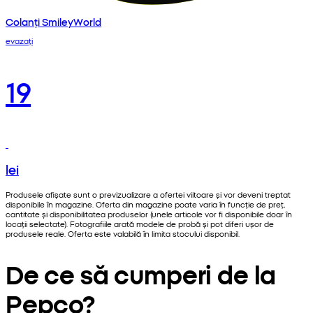
Colanți SmileyWorld
evazați
19
lei
Produsele afișate sunt o previzualizare a ofertei viitoare și vor deveni treptat
disponibile în magazine. Oferta din magazine poate varia în funcție de preț,
cantitate și disponibilitatea produselor (unele articole vor fi disponibile doar în
locații selectate). Fotografiile arată modele de probă și pot diferi ușor de
produsele reale. Oferta este valabilă în limita stocului disponibil.
De ce să cumperi de la
Pepco?