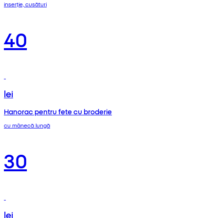
inserție, cusături
40
lei
Hanorac pentru fete cu broderie
cu mânecă lungă
30
lei