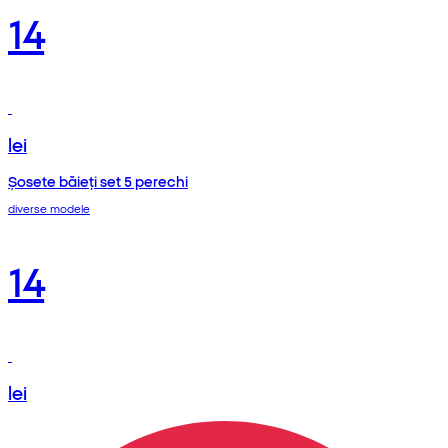
14
lei
Șosete băieți set 5 perechi
diverse modele
14
lei