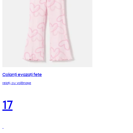
Colanți evazați fete
reiați, cu volănașe
17