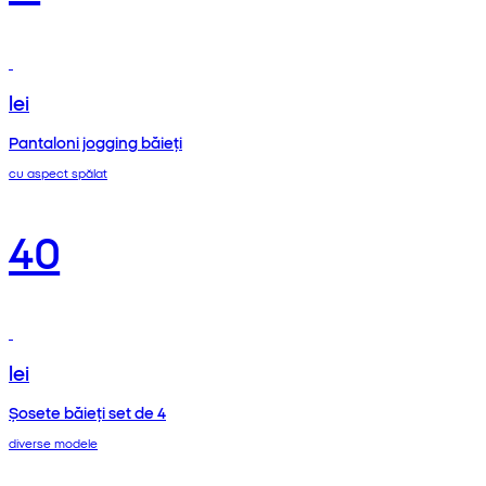
lei
Pantaloni jogging băieți
cu aspect spălat
40
lei
Șosete băieți set de 4
diverse modele