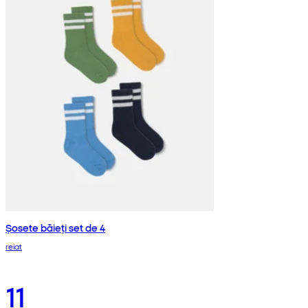
Șosete băieți set de 4
reiat
11