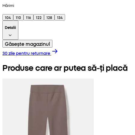
Mărimi
104
110
116
122
128
134
Detalii
Găsește magazinul
30 zile pentru returnare
Produse care ar putea să-ți placă