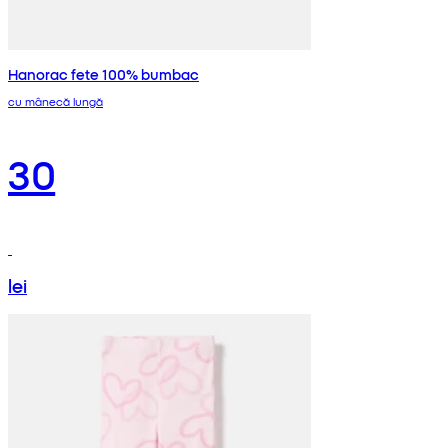
Hanorac fete 100% bumbac
cu mânecă lungă
30
lei