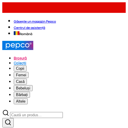
Găsește un magazin Pepco
Centrul de asistență
Română
Broșură
Colecții
Copii
Femei
Casă
Bebeluși
Bărbați
Altele