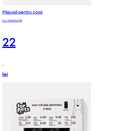
Păpușă pentru copii
cu mașinuță
22
lei