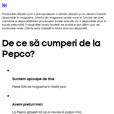
lei
Produsele afișate sunt o previzualizare a ofertei viitoare și vor deveni treptat
disponibile în magazine. Oferta din magazine poate varia în funcție de preț,
cantitate și disponibilitatea produselor (unele articole vor fi disponibile doar în
locații selectate). Fotografiile arată modele de probă și pot diferi ușor de
produsele reale. Oferta este valabilă în limita stocului disponibil.
De ce să cumperi de la
Pepco?
Suntem aproape de tine
Peste 500 de magazine în toată țara.
Avem prețuri mici
La Pepco găsești tot ce ai nevoie la prețuri mici.