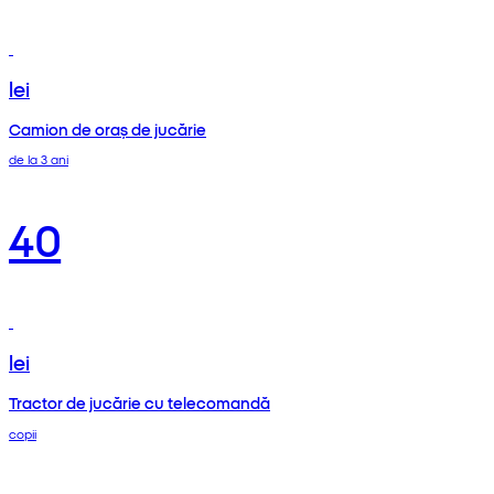
lei
Camion de oraș de jucărie
de la 3 ani
40
lei
Tractor de jucărie cu telecomandă
copii