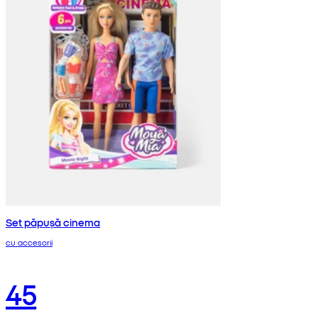
Set păpușă cinema
cu accesorii
45