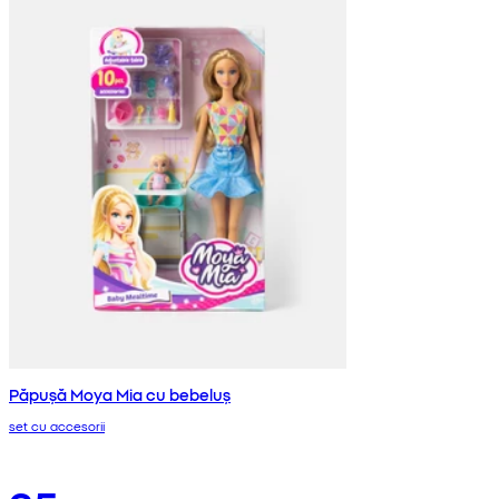
Păpușă Moya Mia cu bebeluș
set cu accesorii