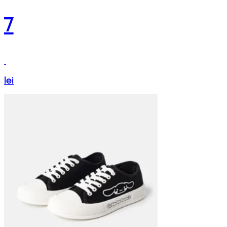
7
lei