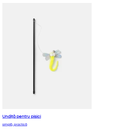
Undiță pentru pisici
simplă, practică