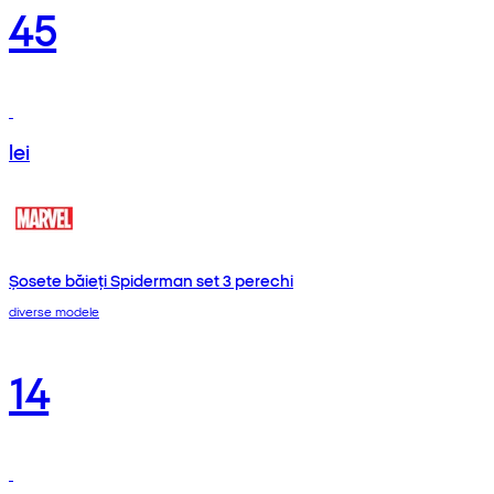
45
lei
Șosete băieți Spiderman set 3 perechi
diverse modele
14