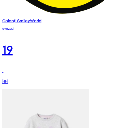
Colanți SmileyWorld
evazați
19
lei