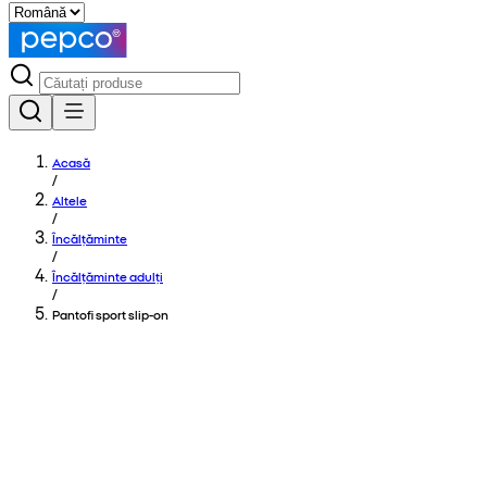
Acasă
/
Altele
/
Încălțăminte
/
Încălțăminte adulți
/
Pantofi sport slip-on