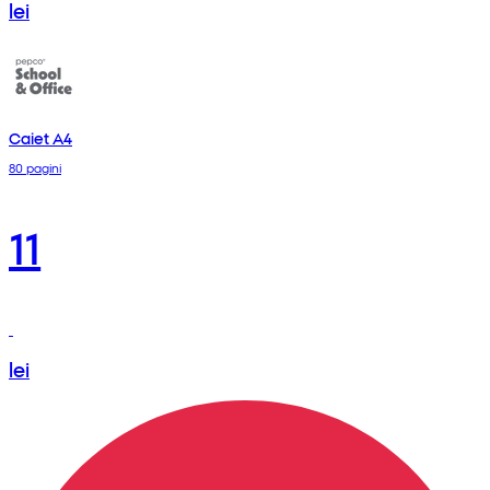
lei
Caiet A4
80 pagini
11
lei