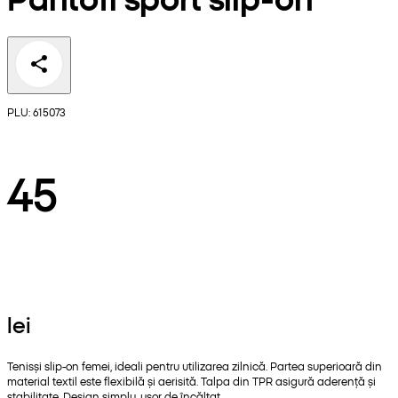
PLU: 615073
45
lei
Tenisși slip-on femei, ideali pentru utilizarea zilnică. Partea superioară din
material textil este flexibilă și aerisită. Talpa din TPR asigură aderență și
stabilitate. Design simplu, ușor de încălțat.