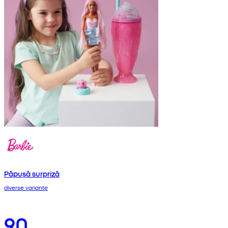
Păpușă surpriză
diverse variante
90