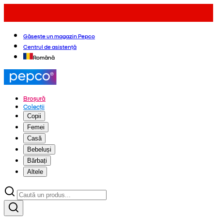
Găsește un magazin Pepco
Centrul de asistență
Română
Broșură
Colecții
Copii
Femei
Casă
Bebeluși
Bărbați
Altele