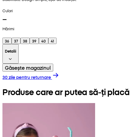
Culori
Mărimi
36
37
38
39
40
41
Detalii
Găsește magazinul
30 zile pentru returnare
Produse care ar putea să-ți placă