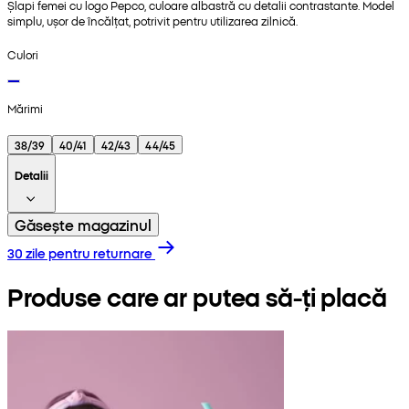
Șlapi femei cu logo Pepco, culoare albastră cu detalii contrastante. Model
simplu, ușor de încălțat, potrivit pentru utilizarea zilnică.
Culori
Mărimi
38/39
40/41
42/43
44/45
Detalii
Găsește magazinul
30 zile pentru returnare
Produse care ar putea să-ți placă