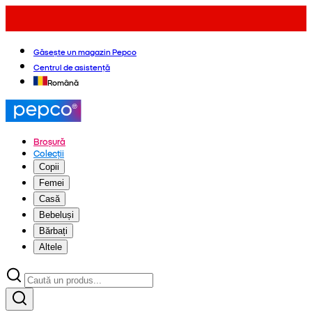
Găsește un magazin Pepco
Centrul de asistență
Română
Broșură
Colecții
Copii
Femei
Casă
Bebeluși
Bărbați
Altele