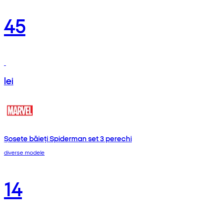
45
lei
Șosete băieți Spiderman set 3 perechi
diverse modele
14