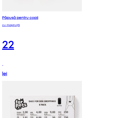
Păpușă pentru copii
cu mașinuță
22
lei