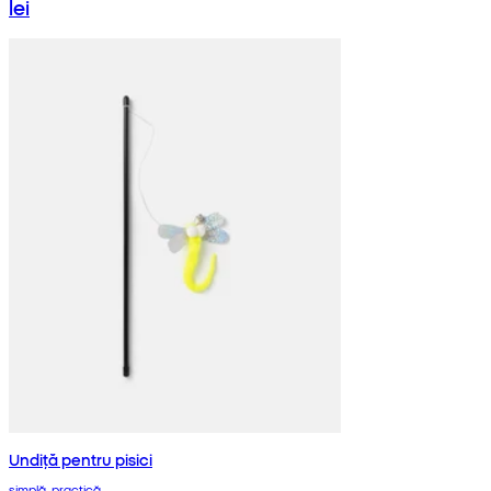
lei
Undiță pentru pisici
simplă, practică