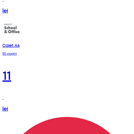
lei
Caiet A4
80 pagini
11
lei