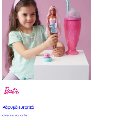
Păpușă surpriză
diverse variante