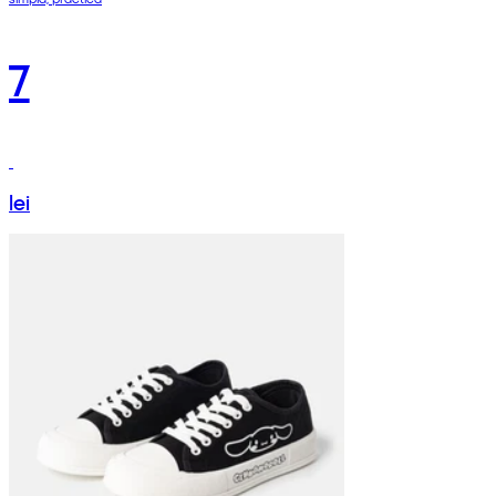
7
lei