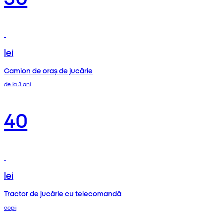
lei
Camion de oraș de jucărie
de la 3 ani
40
lei
Tractor de jucărie cu telecomandă
copii