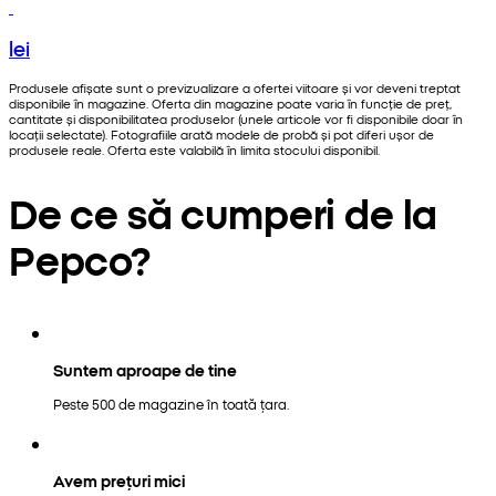
lei
Produsele afișate sunt o previzualizare a ofertei viitoare și vor deveni treptat
disponibile în magazine. Oferta din magazine poate varia în funcție de preț,
cantitate și disponibilitatea produselor (unele articole vor fi disponibile doar în
locații selectate). Fotografiile arată modele de probă și pot diferi ușor de
produsele reale. Oferta este valabilă în limita stocului disponibil.
De ce să cumperi de la
Pepco?
Suntem aproape de tine
Peste 500 de magazine în toată țara.
Avem prețuri mici