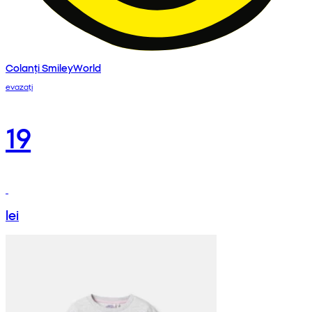
Colanți SmileyWorld
evazați
19
lei