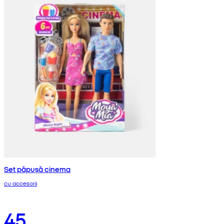
Set păpușă cinema
cu accesorii
45