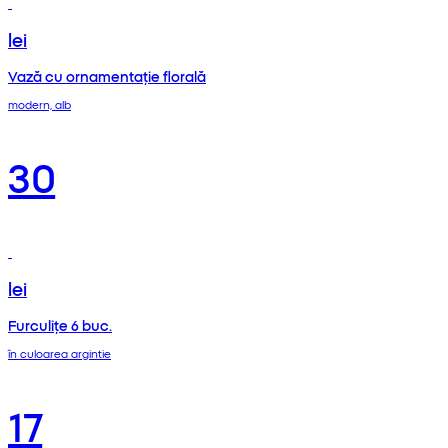
lei
Vază cu ornamentație florală
modern, alb
30
lei
Furculițe 6 buc.
în culoarea argintie
17