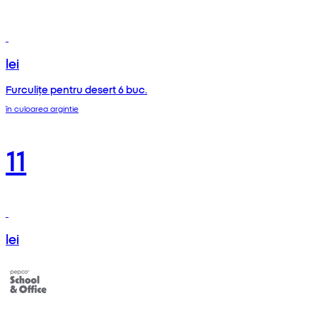
lei
Furculițe pentru desert 6 buc.
în culoarea argintie
11
lei