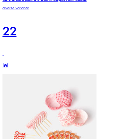
diverse variante
22
lei