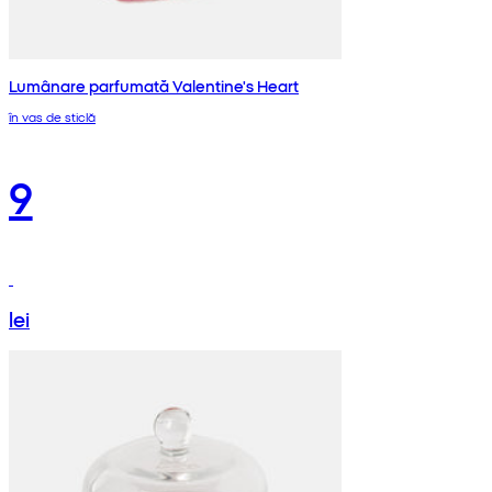
Lumânare parfumată Valentine's Heart
în vas de sticlă
9
lei