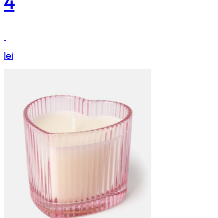
4
lei