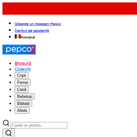
Găsește un magazin Pepco
Centrul de asistență
Română
Broșură
Colecții
Copii
Femei
Casă
Bebeluși
Bărbați
Altele