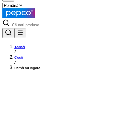
Acasă
/
Casă
/
Pernă cu legare