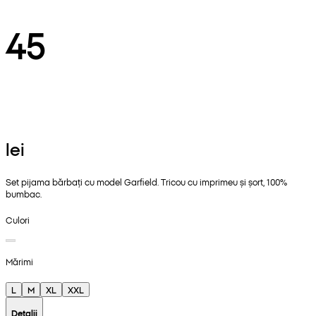
45
lei
Set pijama bărbați cu model Garfield. Tricou cu imprimeu și șort, 100%
bumbac.
Culori
Mărimi
L
M
XL
XXL
Detalii