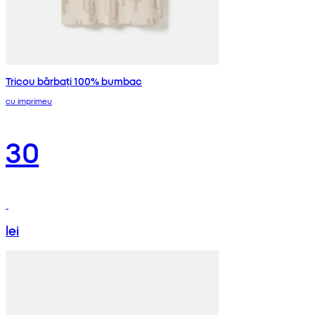
Tricou bărbați 100% bumbac
cu imprimeu
30
lei