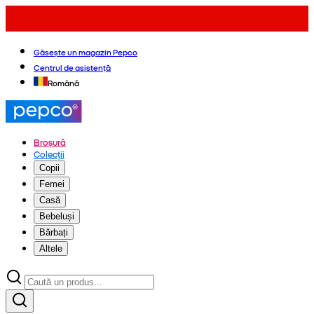
Găsește un magazin Pepco
Centrul de asistență
Română
Broșură
Colecții
Copii
Femei
Casă
Bebeluși
Bărbați
Altele