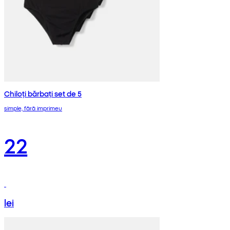
Chiloți bărbați set de 5
simple, fără imprimeu
22
lei