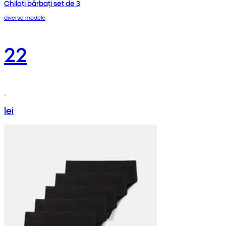
Chiloți bărbați set de 3
diverse modele
22
lei