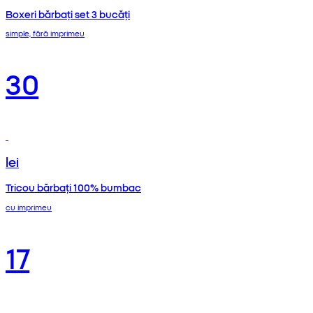
Boxeri bărbați set 3 bucăți
simple, fără imprimeu
30
lei
Tricou bărbați 100% bumbac
cu imprimeu
17