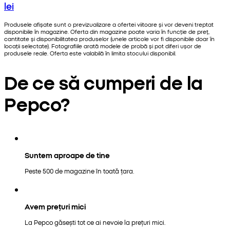
lei
Produsele afișate sunt o previzualizare a ofertei viitoare și vor deveni treptat
disponibile în magazine. Oferta din magazine poate varia în funcție de preț,
cantitate și disponibilitatea produselor (unele articole vor fi disponibile doar în
locații selectate). Fotografiile arată modele de probă și pot diferi ușor de
produsele reale. Oferta este valabilă în limita stocului disponibil.
De ce să cumperi de la
Pepco?
Suntem aproape de tine
Peste 500 de magazine în toată țara.
Avem prețuri mici
La Pepco găsești tot ce ai nevoie la prețuri mici.