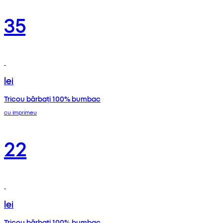
35
lei
Tricou bărbați 100% bumbac
cu imprimeu
22
lei
Tricou bărbați 100% bumbac