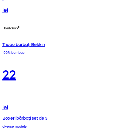
lei
Tricou bărbați Bekkin
100% bumbac
22
lei
Boxeri bărbați set de 3
diverse modele