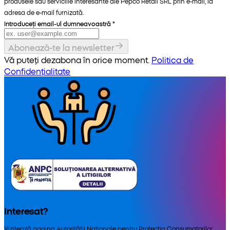
produsele sau serviciile interesante ale Pepco Retail SRL prin e-mail, la
adresa de e-mail furnizată.
Introduceți email-ul dumneavoastră
*
Abonează-te la newsletter
Vă puteți dezabona în orice moment.
Politica de
Confidențialitate
Interesat?
Vizitează pagina Autorității Naționale pentru Protecția Consumatorilor