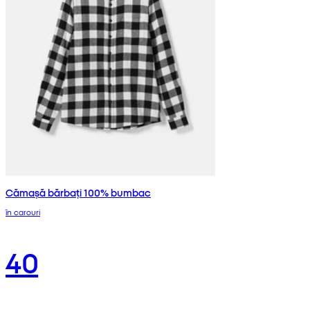
Cămașă bărbați 100% bumbac
în carouri
40