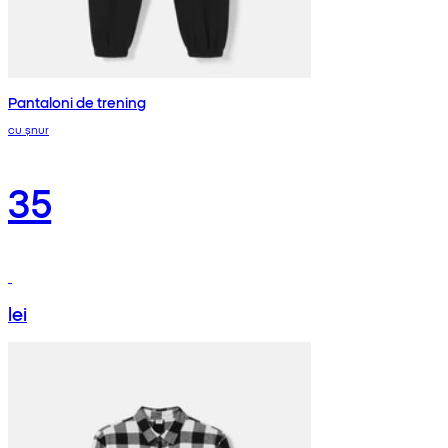
Pantaloni de trening
cu șnur
35
lei