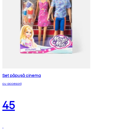
Set păpușă cinema
cu accesorii
45