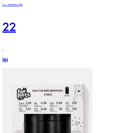
cu mașinuță
22
lei