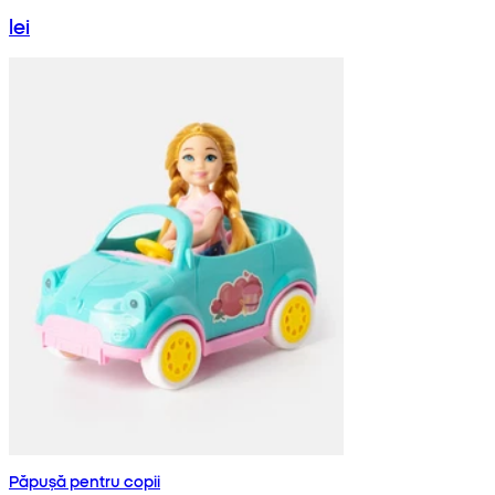
lei
Păpușă pentru copii