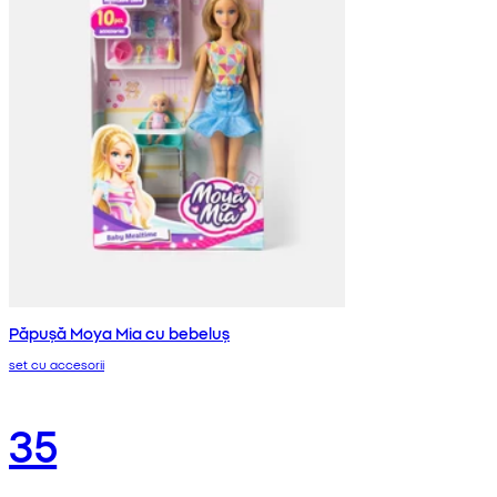
Păpușă Moya Mia cu bebeluș
set cu accesorii
35