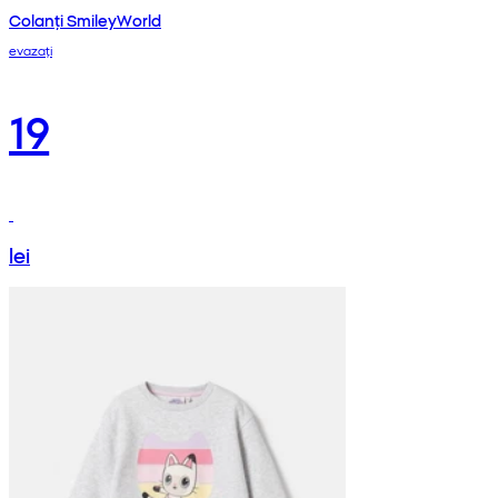
Colanți SmileyWorld
evazați
19
lei