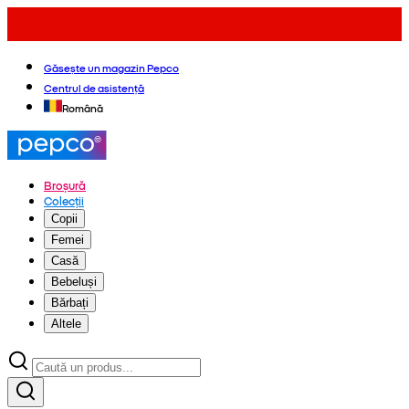
Găsește un magazin Pepco
Centrul de asistență
Română
Broșură
Colecții
Copii
Femei
Casă
Bebeluși
Bărbați
Altele