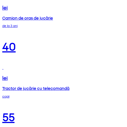
lei
Camion de oraș de jucărie
de la 3 ani
40
lei
Tractor de jucărie cu telecomandă
copii
55