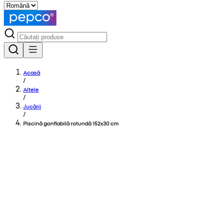
Acasă
/
Altele
/
Jucării
/
Piscină gonflabilă rotundă 152x30 cm