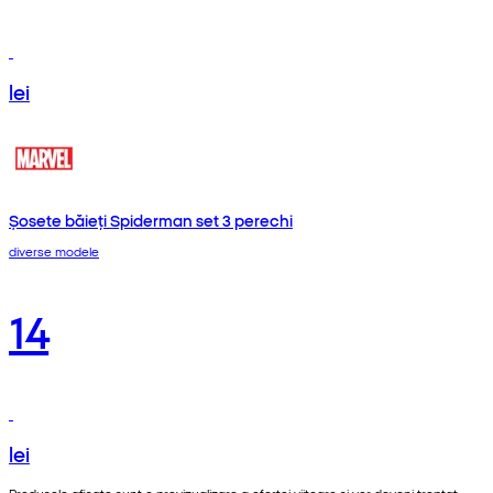
lei
Șosete băieți Spiderman set 3 perechi
diverse modele
14
lei
Produsele afișate sunt o previzualizare a ofertei viitoare și vor deveni treptat