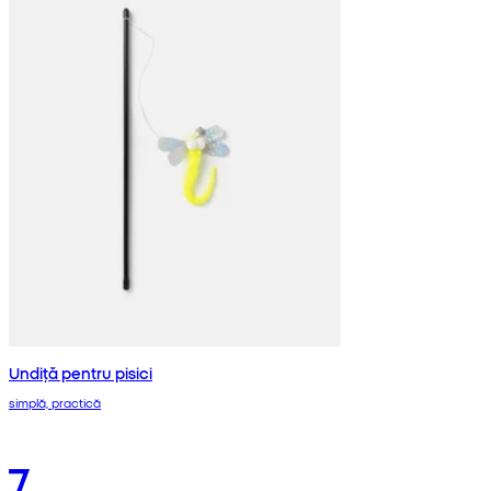
Undiță pentru pisici
simplă, practică
7