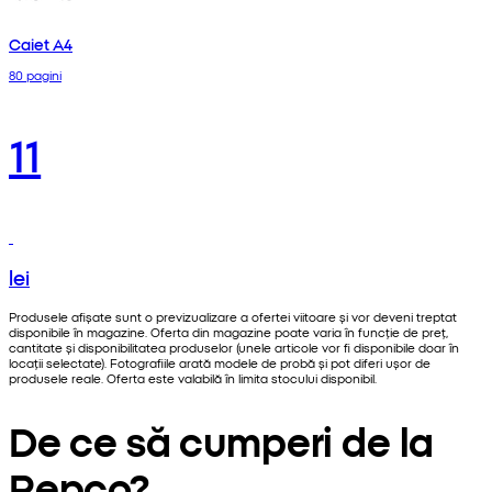
Caiet A4
80 pagini
11
lei
Produsele afișate sunt o previzualizare a ofertei viitoare și vor deveni treptat
disponibile în magazine. Oferta din magazine poate varia în funcție de preț,
cantitate și disponibilitatea produselor (unele articole vor fi disponibile doar în
locații selectate). Fotografiile arată modele de probă și pot diferi ușor de
produsele reale. Oferta este valabilă în limita stocului disponibil.
De ce să cumperi de la
Pepco?