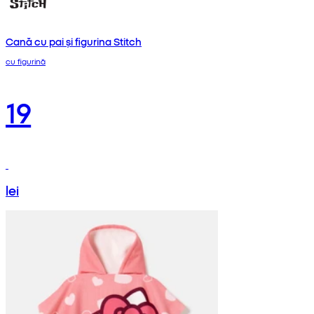
Cană cu pai și figurina Stitch
cu figurină
19
lei