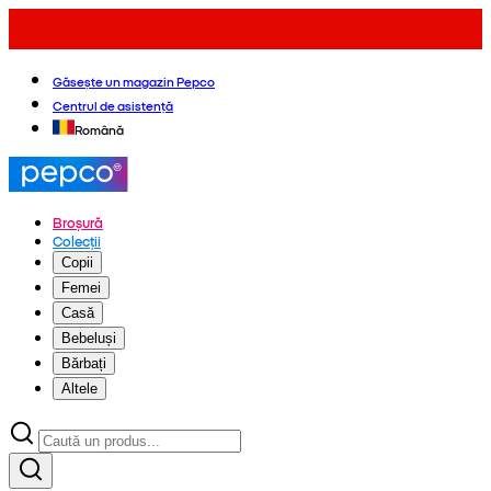
Găsește un magazin Pepco
Centrul de asistență
Română
Broșură
Colecții
Copii
Femei
Casă
Bebeluși
Bărbați
Altele