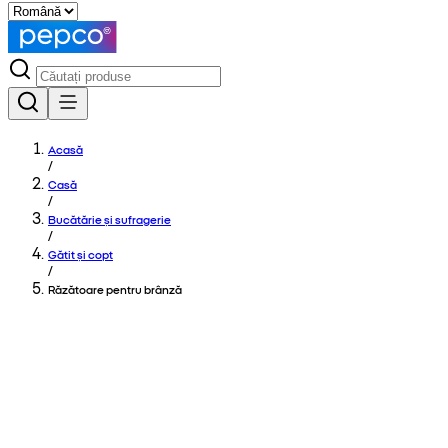
Acasă
/
Casă
/
Bucătărie și sufragerie
/
Gătit și copt
/
Răzătoare pentru brânză