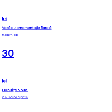
lei
Vază cu ornamentație florală
modern, alb
30
lei
Furculițe 6 buc.
în culoarea argintie