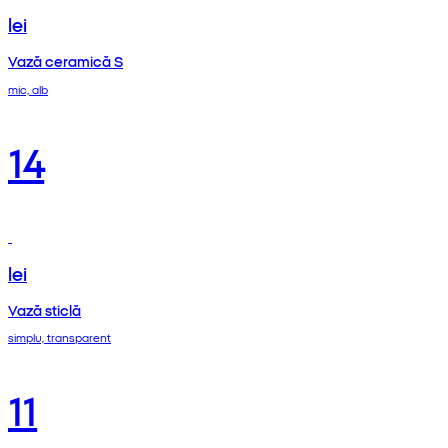
lei
Vază ceramică S
mic, alb
14
lei
Vază sticlă
simplu, transparent
11