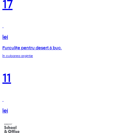
17
lei
Furculițe pentru desert 6 buc.
în culoarea argintie
11
lei