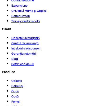
Contactează-ne
Expansiune
Universul Mama și Copilul
Better Cotton
Transparență fiscală
Client
Găsește un magazin
Centrul de asistență
Întrebări și răspunsuri
Garanția returnării
Blog
Setări cookie-uri
Produse
Colecții
Bebeluși
Copii
Casă
Femei