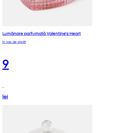
Lumânare parfumată Valentine's Heart
în vas de sticlă
9
lei