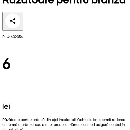
PLU: 602054
6
lei
Răzătoare pentru brânză din oțel inoxidabil. Ochiurile fine permit raderea
uniformă a brânzei sau a altor produse. Mânerul comod asigură control în
timpul utilizării.