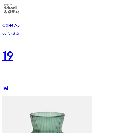
Caiet A5
cu fundiță
19
lei