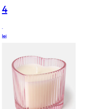
4
lei