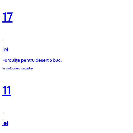
17
lei
Furculițe pentru desert 6 buc.
în culoarea argintie
11
lei