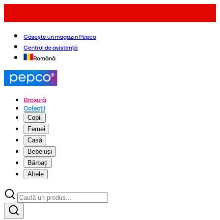
Găsește un magazin Pepco
Centrul de asistență
Română
Broșură
Colecții
Copii
Femei
Casă
Bebeluși
Bărbați
Altele