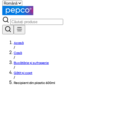
Acasă
/
Casă
/
Bucătărie și sufragerie
/
Gătit și copt
/
Recipient din plastic 600ml