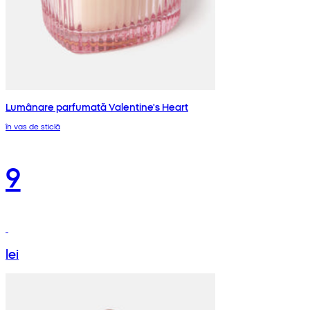
Lumânare parfumată Valentine's Heart
în vas de sticlă
9
lei