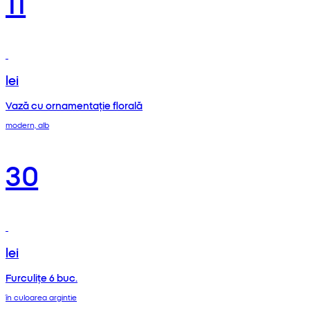
11
lei
Vază cu ornamentație florală
modern, alb
30
lei
Furculițe 6 buc.
în culoarea argintie