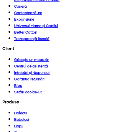
Carieră
Contactează-ne
Expansiune
Universul Mama și Copilul
Better Cotton
Transparență fiscală
Client
Găsește un magazin
Centrul de asistență
Întrebări și răspunsuri
Garanția returnării
Blog
Setări cookie-uri
Produse
Colecții
Bebeluși
Copii