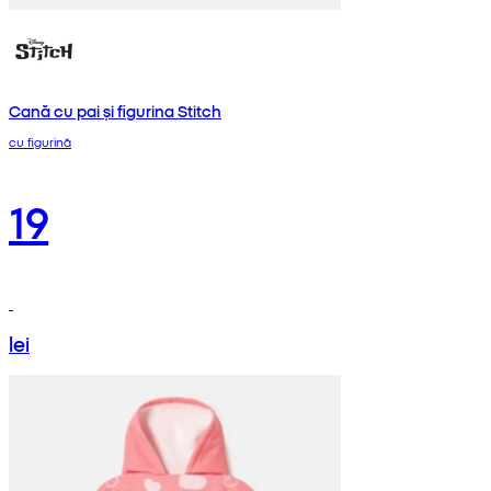
Cană cu pai și figurina Stitch
cu figurină
19
lei