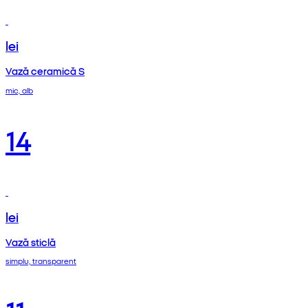
lei
Vază ceramică S
mic, alb
14
lei
Vază sticlă
simplu, transparent