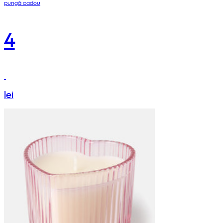
pungă cadou
4
lei