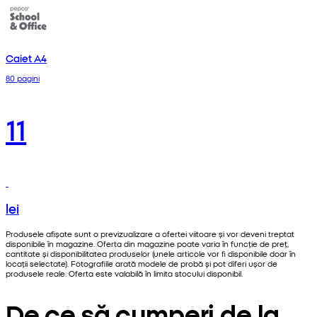
Caiet A4
80 pagini
11
lei
Produsele afișate sunt o previzualizare a ofertei viitoare și vor deveni treptat
disponibile în magazine. Oferta din magazine poate varia în funcție de preț,
cantitate și disponibilitatea produselor (unele articole vor fi disponibile doar în
locații selectate). Fotografiile arată modele de probă și pot diferi ușor de
produsele reale. Oferta este valabilă în limita stocului disponibil.
De ce să cumperi de la