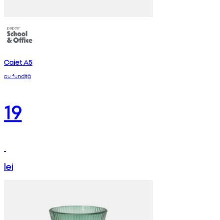
Caiet A5
cu fundiță
19
lei