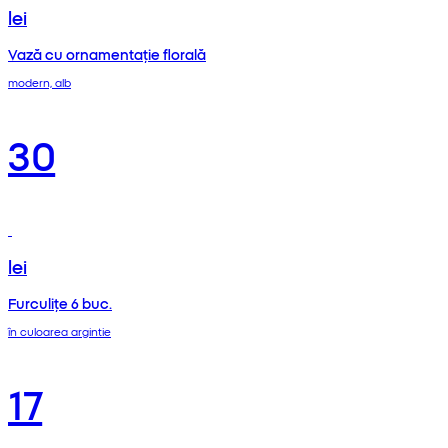
lei
Vază cu ornamentație florală
modern, alb
30
lei
Furculițe 6 buc.
în culoarea argintie
17