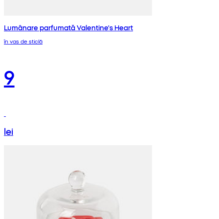
Lumânare parfumată Valentine's Heart
în vas de sticlă
9
lei