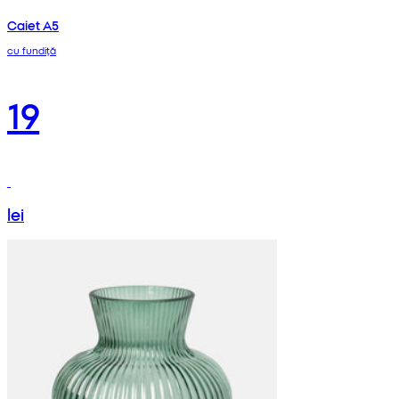
Caiet A5
cu fundiță
19
lei