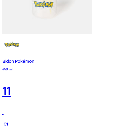
Bidon Pokémon
450 ml
11
lei