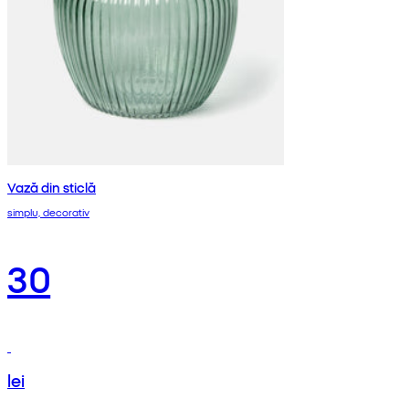
Vază din sticlă
simplu, decorativ
30
lei