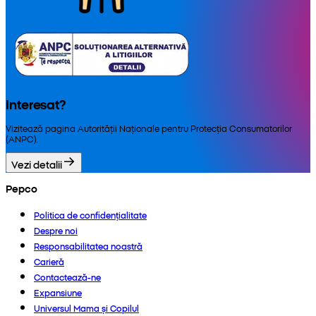
Interesat?
Vizitează pagina Autorității Naționale pentru Protecția Consumatorilor
(ANPC).
Vezi detalii
Pepco
Politica de confidențialitate
Despre noi
Responsabilitatea noastră
Carieră
Contactează-ne
Expansiune
Universul Mama și Copilul