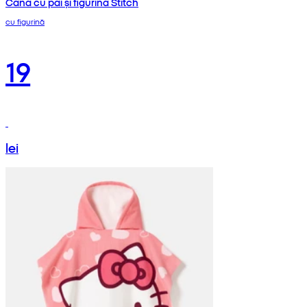
Cană cu pai și figurina Stitch
cu figurină
19
lei