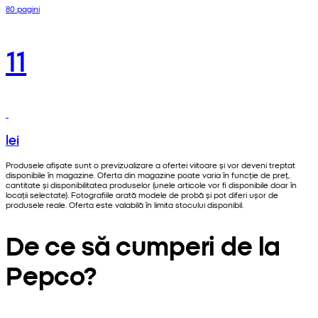
80 pagini
11
lei
Produsele afișate sunt o previzualizare a ofertei viitoare și vor deveni treptat
disponibile în magazine. Oferta din magazine poate varia în funcție de preț,
cantitate și disponibilitatea produselor (unele articole vor fi disponibile doar în
locații selectate). Fotografiile arată modele de probă și pot diferi ușor de
produsele reale. Oferta este valabilă în limita stocului disponibil.
De ce să cumperi de la
Pepco?