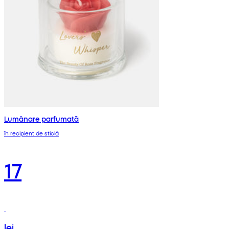
Lumânare parfumată
în recipient de sticlă
17
lei