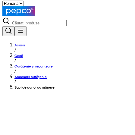
Acasă
/
Casă
/
Curățenie și organizare
/
Accesorii curățenie
/
Saci de gunoi cu mânere