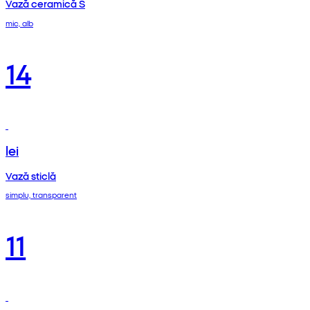
Vază ceramică S
mic, alb
14
lei
Vază sticlă
simplu, transparent
11