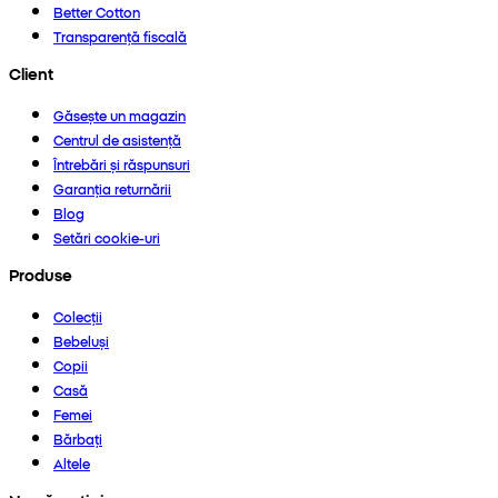
Better Cotton
Transparență fiscală
Client
Găsește un magazin
Centrul de asistență
Întrebări și răspunsuri
Garanția returnării
Blog
Setări cookie-uri
Produse
Colecții
Bebeluși
Copii
Casă
Femei
Bărbați
Altele