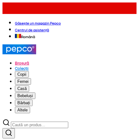
Găsește un magazin Pepco
Centrul de asistență
Română
Broșură
Colecții
Copii
Femei
Casă
Bebeluși
Bărbați
Altele