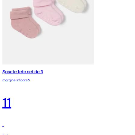
Șosete fete set de 3
margine întoarsă
11