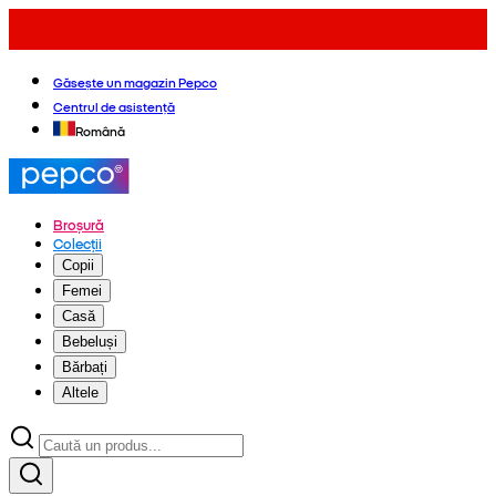
Găsește un magazin Pepco
Centrul de asistență
Română
Broșură
Colecții
Copii
Femei
Casă
Bebeluși
Bărbați
Altele