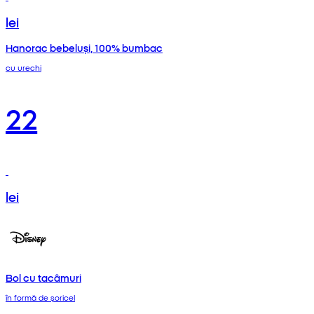
lei
Hanorac bebeluși, 100% bumbac
cu urechi
22
lei
Bol cu tacâmuri
în formă de șoricel