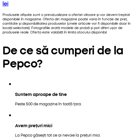
lei
Produsele afișate sunt o previzualizare a ofertei viitoare și vor deveni treptat
disponibile în magazine. Oferta din magazine poate varia în funcție de preț,
cantitate și disponibilitatea produselor (unele articole vor fi disponibile doar în
locații selectate). Fotografiile arată modele de probă și pot diferi ușor de
produsele reale. Oferta este valabilă în limita stocului disponibil.
De ce să cumperi de la
Pepco?
Suntem aproape de tine
Peste 500 de magazine în toată țara.
Avem prețuri mici
La Pepco găsești tot ce ai nevoie la prețuri mici.