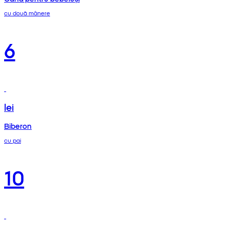
cu două mânere
6
lei
Biberon
cu pai
10