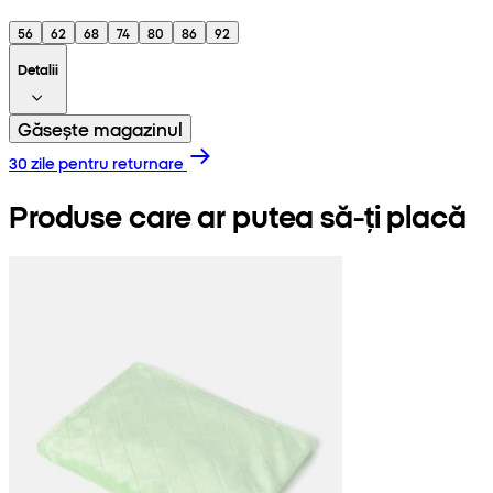
56
62
68
74
80
86
92
Detalii
Găsește magazinul
30 zile pentru returnare
Produse care ar putea să-ți placă