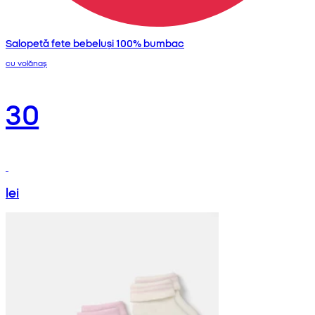
Salopetă fete bebeluși 100% bumbac
cu volănaș
30
lei