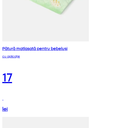
Pătură matlasată pentru bebeluși
cu aplicație
17
lei