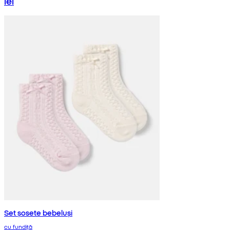
lei
Set șosete bebeluși
cu fundiță