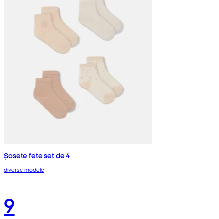
Șosete fete set de 4
diverse modele
9