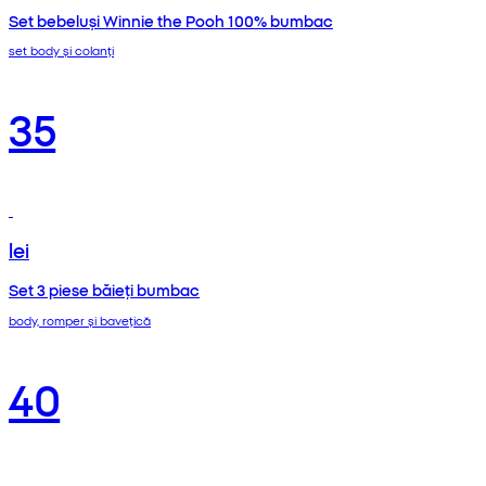
Set bebeluși Winnie the Pooh 100% bumbac
set body și colanți
35
lei
Set 3 piese băieți bumbac
body, romper și bavețică
40