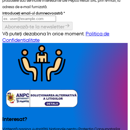
produsele sau serviciile interesante ale Pepco Retail SRL prin e-mail, la
adresa de e-mail furnizată.
Introduceți email-ul dumneavoastră
*
Abonează-te la newsletter
Vă puteți dezabona în orice moment.
Politica de
Confidențialitate
Interesat?
Vizitează pagina Autorității Naționale pentru Protecția Consumatorilor