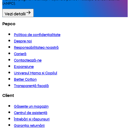
(ANPC).
Vezi detalii
Pepco
Politica de confidențialitate
Despre noi
Responsabilitatea noastră
Carieră
Contactează-ne
Expansiune
Universul Mama și Copilul
Better Cotton
Transparență fiscală
Client
Găsește un magazin
Centrul de asistență
Întrebări și răspunsuri
Garanția returnării