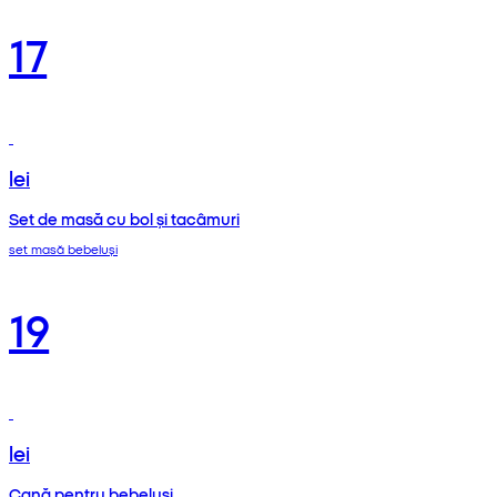
17
lei
Set de masă cu bol și tacâmuri
set masă bebeluși
19
lei
Cană pentru bebeluși