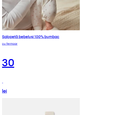
Salopetă bebeluși 100% bumbac
cu fermoar
30
lei