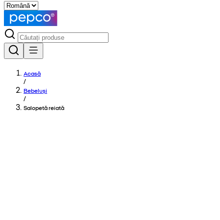
Acasă
/
Bebeluși
/
Salopetă reiată