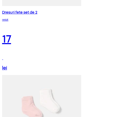
Dresuri fete set de 2
reiat
17
lei