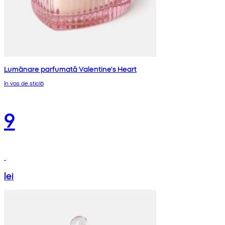
Lumânare parfumată Valentine's Heart
în vas de sticlă
9
lei