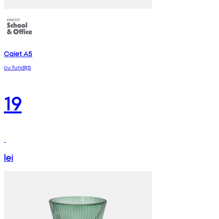
Caiet A5
cu fundiță
19
lei