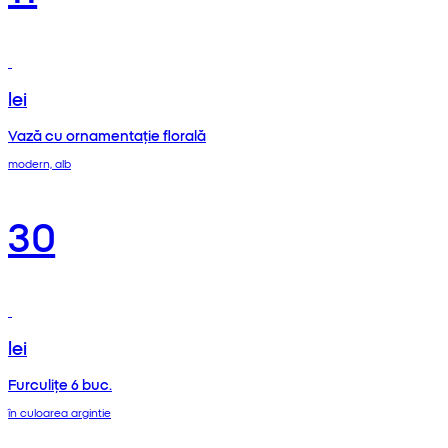
lei
Vază cu ornamentație florală
modern, alb
30
lei
Furculițe 6 buc.
în culoarea argintie