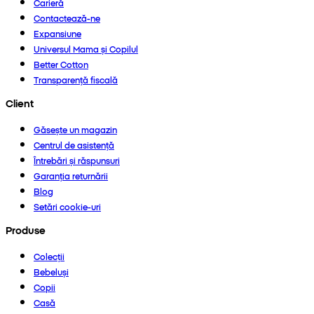
Carieră
Contactează-ne
Expansiune
Universul Mama și Copilul
Better Cotton
Transparență fiscală
Client
Găsește un magazin
Centrul de asistență
Întrebări și răspunsuri
Garanția returnării
Blog
Setări cookie-uri
Produse
Colecții
Bebeluși
Copii
Casă