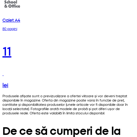
Caiet A4
80 pagini
11
lei
Produsele afișate sunt o previzualizare a ofertei viitoare și vor deveni treptat
disponibile în magazine. Oferta din magazine poate varia în funcție de preț,
cantitate și disponibilitatea produselor (unele articole vor fi disponibile doar în
locații selectate). Fotografiile arată modele de probă și pot diferi ușor de
produsele reale. Oferta este valabilă în limita stocului disponibil.
De ce să cumperi de la