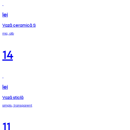
lei
Vază ceramică S
mic, alb
14
lei
Vază sticlă
simplu, transparent
11