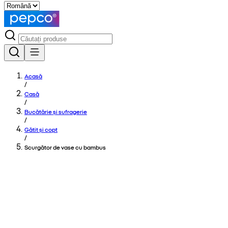
Acasă
/
Casă
/
Bucătărie și sufragerie
/
Gătit și copt
/
Scurgător de vase cu bambus