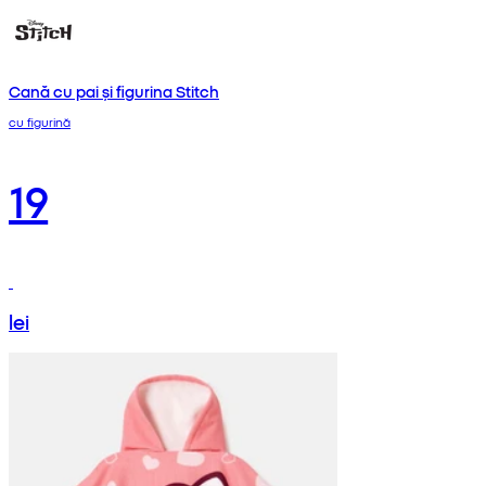
Cană cu pai și figurina Stitch
cu figurină
19
lei