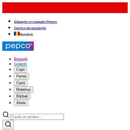
Găsește un magazin Pepco
Centrul de asistență
Română
Broșură
Colecții
Copii
Femei
Casă
Bebeluși
Bărbați
Altele