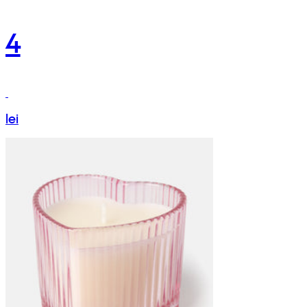
4
lei