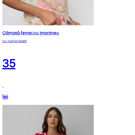
Cămașă femei cu imprimeu
cu nod la bază
35
lei