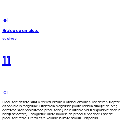
lei
Breloc cu amulete
cu cireșe
11
lei
Produsele afișate sunt o previzualizare a ofertei viitoare și vor deveni treptat
disponibile în magazine. Oferta din magazine poate varia în funcție de preț,
cantitate și disponibilitatea produselor (unele articole vor fi disponibile doar în
locații selectate). Fotografiile arată modele de probă și pot diferi ușor de
produsele reale. Oferta este valabilă în limita stocului disponibil.