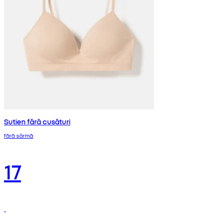
Sutien fără cusături
fără sârmă
17