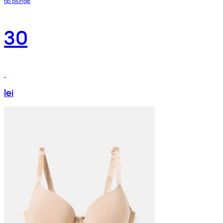
tip plunge
30
lei