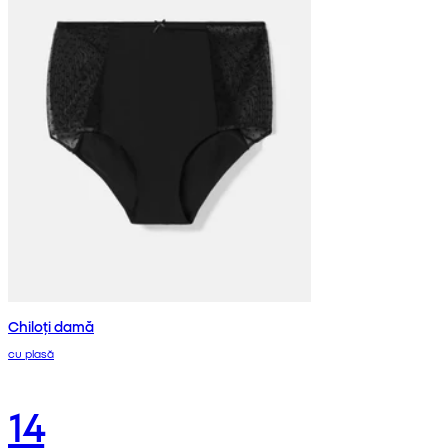
Chiloți damă
cu plasă
14