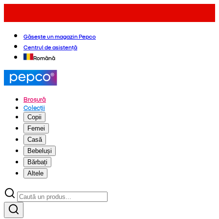
Găsește un magazin Pepco
Centrul de asistență
Română
Broșură
Colecții
Copii
Femei
Casă
Bebeluși
Bărbați
Altele