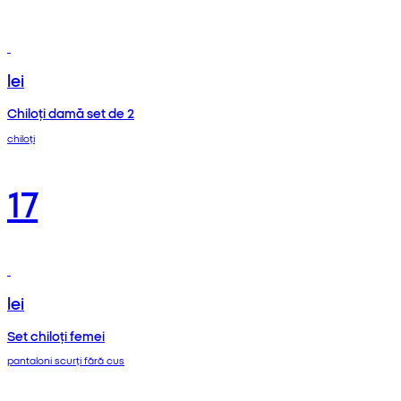
lei
Chiloți damă set de 2
chiloți
17
lei
Set chiloți femei
pantaloni scurți fără cus