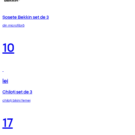
Șosete Bekkin set de 3
din microfibră
10
lei
Chiloți set de 3
chiloți bikini femei
17