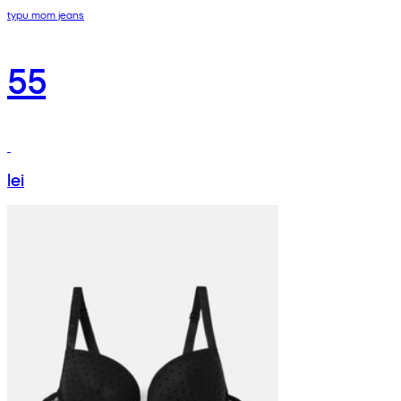
typu mom jeans
55
lei