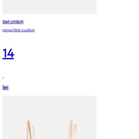
Set chiloți
tanga fără cusături
14
lei