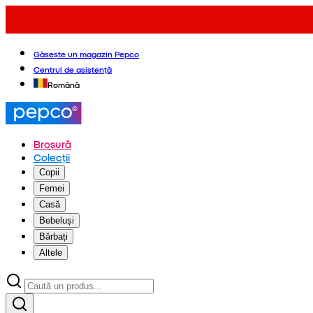
Găsește un magazin Pepco
Centrul de asistență
Română
Broșură
Colecții
Copii
Femei
Casă
Bebeluși
Bărbați
Altele