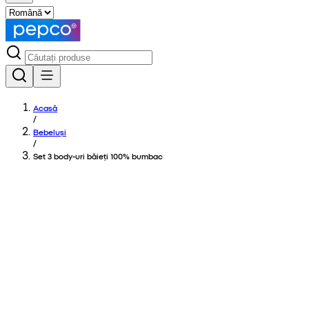
Acasă
/
Bebeluși
/
Set 3 body-uri băieți 100% bumbac