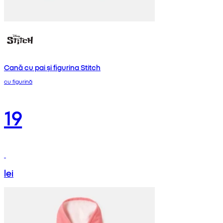
Cană cu pai și figurina Stitch
cu figurină
19
lei