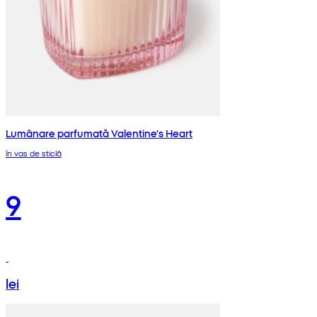
Lumânare parfumată Valentine's Heart
în vas de sticlă
9
lei