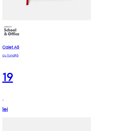
Caiet A5
cu fundiță
19
lei