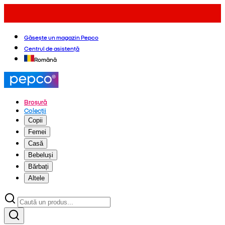
Găsește un magazin Pepco
Centrul de asistență
Română
Broșură
Colecții
Copii
Femei
Casă
Bebeluși
Bărbați
Altele