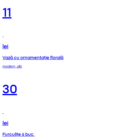
11
lei
Vază cu ornamentație florală
modern, alb
30
lei
Furculițe 6 buc.