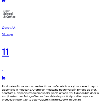
Caiet A4
80 pagini
11
lei
Produsele afișate sunt o previzualizare a ofertei viitoare și vor deveni treptat
disponibile în magazine. Oferta din magazine poate varia în funcție de preț,
cantitate și disponibilitatea produselor (unele articole vor fi disponibile doar în
locații selectate). Fotografiile arată modele de probă și pot diferi ușor de
produsele reale. Oferta este valabilă în limita stocului disponibil.