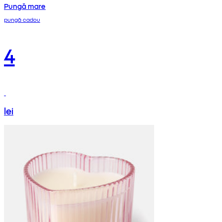
Pungă mare
pungă cadou
4
lei