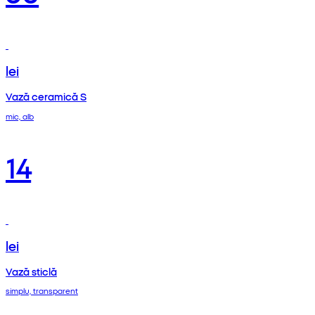
lei
Vază ceramică S
mic, alb
14
lei
Vază sticlă
simplu, transparent