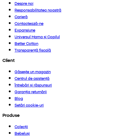
Despre noi
Responsabilitatea noastră
Carieră
Contactează-ne
Expansiune
Universul Mama și Copilul
Better Cotton
Transparență fiscală
Client
Găsește un magazin
Centrul de asistență
Întrebări și răspunsuri
Garanția returnării
Blog
Setări cookie-uri
Produse
Colecții
Bebeluși