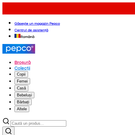
Găsește un magazin Pepco
Centrul de asistență
Română
Broșură
Colecții
Copii
Femei
Casă
Bebeluși
Bărbați
Altele