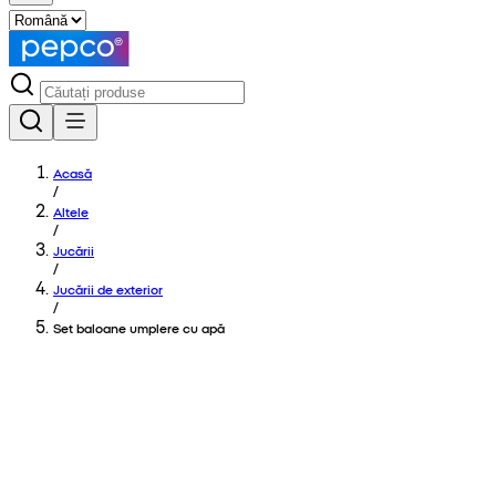
Acasă
/
Altele
/
Jucării
/
Jucării de exterior
/
Set baloane umplere cu apă