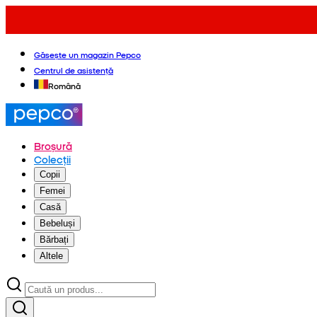
Găsește un magazin Pepco
Centrul de asistență
Română
Broșură
Colecții
Copii
Femei
Casă
Bebeluși
Bărbați
Altele