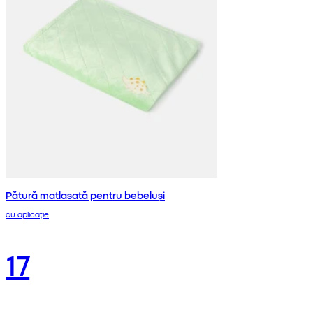
Pătură matlasată pentru bebeluși
cu aplicație
17