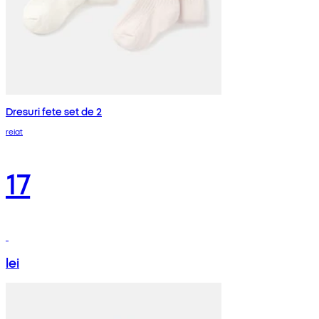
Dresuri fete set de 2
reiat
17
lei