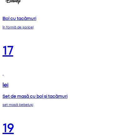
Bol cu tacâmuri
în formă de șoricel
17
lei
Set de masă cu bol și tacâmuri
set masă bebeluși
19