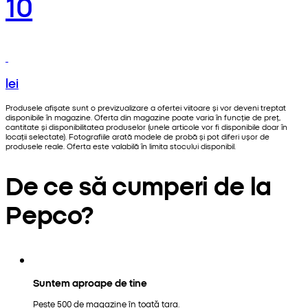
10
lei
Produsele afișate sunt o previzualizare a ofertei viitoare și vor deveni treptat
disponibile în magazine. Oferta din magazine poate varia în funcție de preț,
cantitate și disponibilitatea produselor (unele articole vor fi disponibile doar în
locații selectate). Fotografiile arată modele de probă și pot diferi ușor de
produsele reale. Oferta este valabilă în limita stocului disponibil.
De ce să cumperi de la
Pepco?
Suntem aproape de tine
Peste 500 de magazine în toată țara.