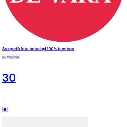
Salopetă fete bebeluși 100% bumbac
cu volănaș
30
lei