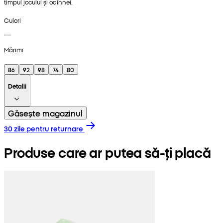
timpul jocului și odihnei.
Culori
Mărimi
86
92
98
74
80
Detalii
Găsește magazinul
30 zile pentru returnare
Produse care ar putea să-ți placă