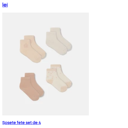
lei
Șosete fete set de 4