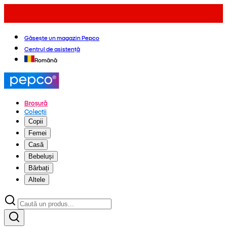
Găsește un magazin Pepco
Centrul de asistență
Română
Broșură
Colecții
Copii
Femei
Casă
Bebeluși
Bărbați
Altele