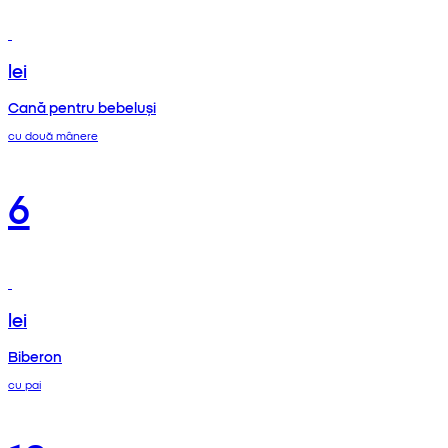
lei
Cană pentru bebeluși
cu două mânere
6
lei
Biberon
cu pai