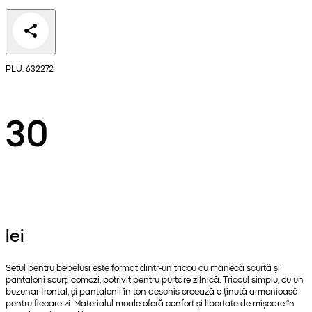
PLU: 632272
30
lei
Setul pentru bebeluși este format dintr-un tricou cu mânecă scurtă și
pantaloni scurți comozi, potrivit pentru purtare zilnică. Tricoul simplu, cu un
buzunar frontal, și pantalonii în ton deschis creează o ținută armonioasă
pentru fiecare zi. Materialul moale oferă confort și libertate de mișcare în