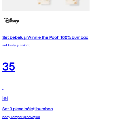
Set bebeluși Winnie the Pooh 100% bumbac
set body și colanți
35
lei
Set 3 piese băieți bumbac
body, romper și bavețică