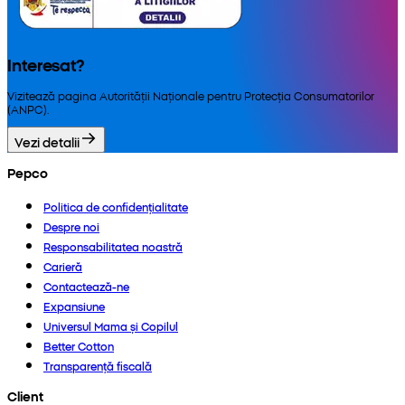
Interesat?
Vizitează pagina Autorității Naționale pentru Protecția Consumatorilor
(ANPC).
Vezi detalii
Pepco
Politica de confidențialitate
Despre noi
Responsabilitatea noastră
Carieră
Contactează-ne
Expansiune
Universul Mama și Copilul
Better Cotton
Transparență fiscală
Client