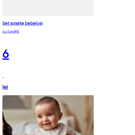
Set șosete bebeluși
cu fundiță
6
lei