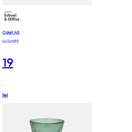
Caiet A5
cu fundiță
19
lei