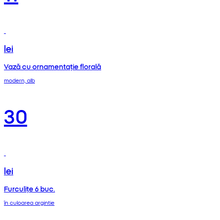
lei
Vază cu ornamentație florală
modern, alb
30
lei
Furculițe 6 buc.
în culoarea argintie