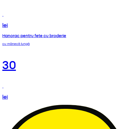
lei
Hanorac pentru fete cu broderie
cu mânecă lungă
30
lei