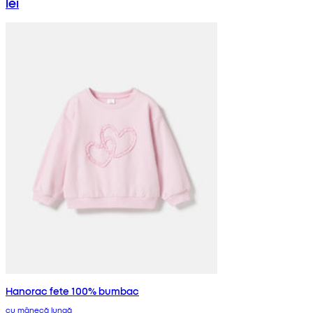
lei
Hanorac fete 100% bumbac
cu mânecă lungă