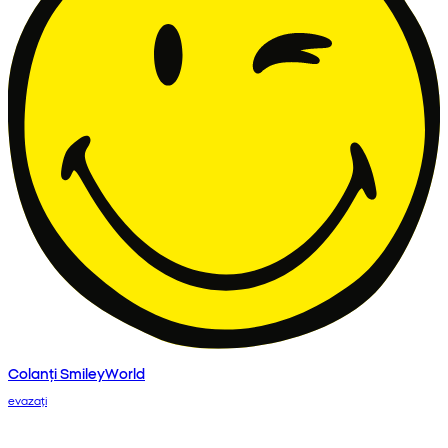
Colanți SmileyWorld
evazați