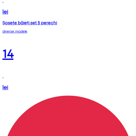
lei
Șosete băieți set 5 perechi
diverse modele
14
lei