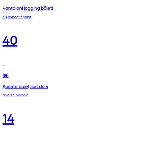
Pantaloni jogging băieți
cu aspect spălat
40
lei
Șosete băieți set de 4
diverse modele
14