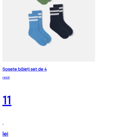
Șosete băieți set de 4
reiat
11
lei