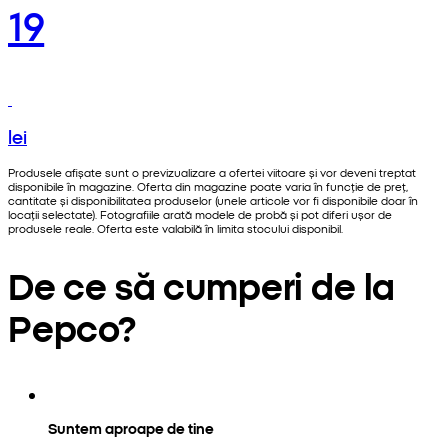
19
lei
Produsele afișate sunt o previzualizare a ofertei viitoare și vor deveni treptat
disponibile în magazine. Oferta din magazine poate varia în funcție de preț,
cantitate și disponibilitatea produselor (unele articole vor fi disponibile doar în
locații selectate). Fotografiile arată modele de probă și pot diferi ușor de
produsele reale. Oferta este valabilă în limita stocului disponibil.
De ce să cumperi de la
Pepco?
Suntem aproape de tine