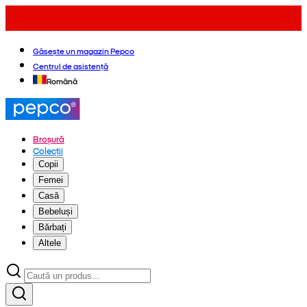
Găsește un magazin Pepco
Centrul de asistență
Română
Broșură
Colecții
Copii
Femei
Casă
Bebeluși
Bărbați
Altele