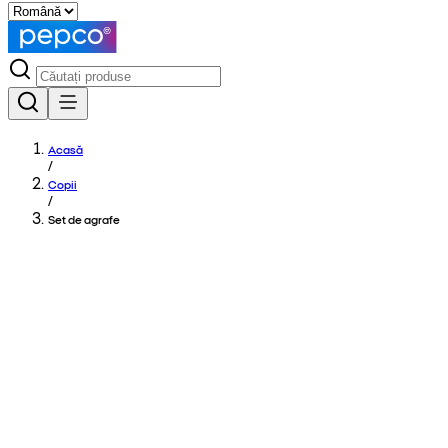
Acasă
/
Copii
/
Set de agrafe