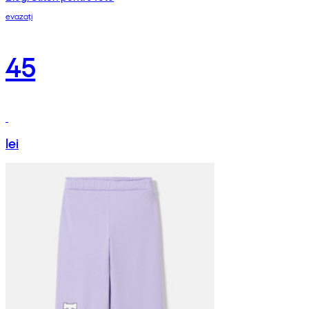
evazați
45
lei