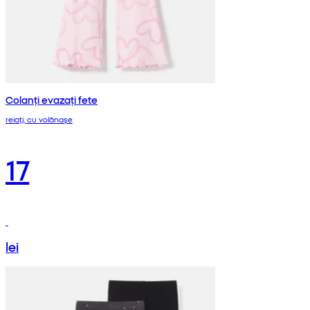
Colanți evazați fete
reiați, cu volănașe
17
lei