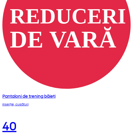
Pantaloni de trening băieți
inserție, cusături
40