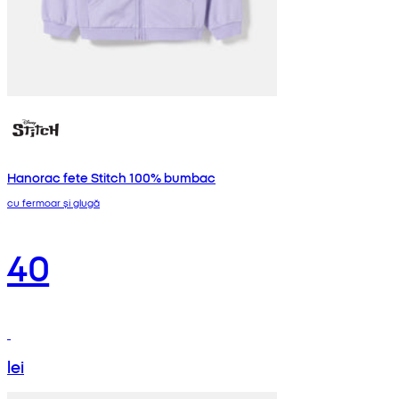
Hanorac fete Stitch 100% bumbac
cu fermoar și glugă
40
lei