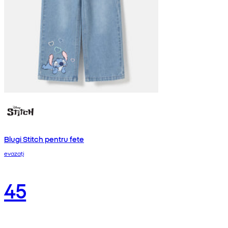
Blugi Stitch pentru fete
evazați
45