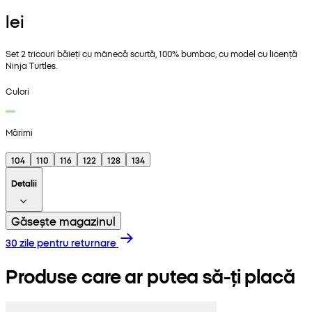
lei
Set 2 tricouri băieți cu mânecă scurtă, 100% bumbac, cu model cu licență
Ninja Turtles.
Culori
Mărimi
104
110
116
122
128
134
Detalii
Găsește magazinul
30 zile pentru returnare
Produse care ar putea să-ți placă