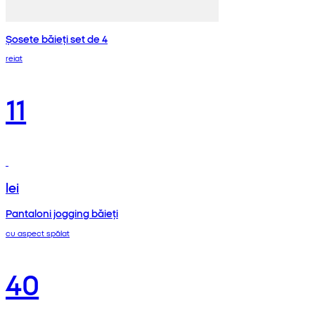
Șosete băieți set de 4
reiat
11
lei
Pantaloni jogging băieți
cu aspect spălat
40