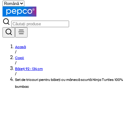
Acasă
/
Copii
/
Băieți 92 - 134 cm
/
Set de tricouri pentru băieți cu mânecă scurtă Ninja Turtles 100%
bumbac