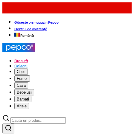
Găsește un magazin Pepco
Centrul de asistență
Română
Broșură
Colecții
Copii
Femei
Casă
Bebeluși
Bărbați
Altele