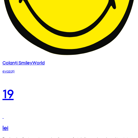
Colanți SmileyWorld
evazați
19
lei