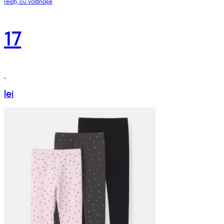
reiați, cu volănașe
17
lei