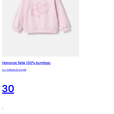
Hanorac fete 100% bumbac
cu mânecă lungă
30