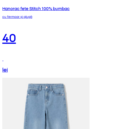
Hanorac fete Stitch 100% bumbac
cu fermoar și glugă
40
lei