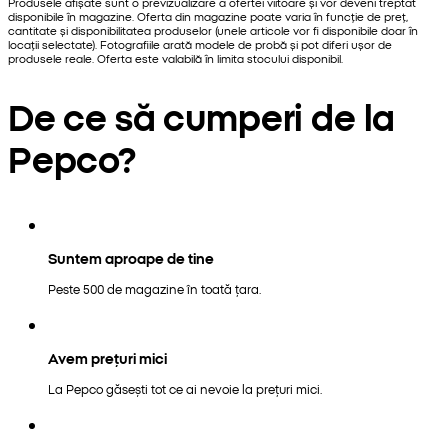
Produsele afișate sunt o previzualizare a ofertei viitoare și vor deveni treptat
disponibile în magazine. Oferta din magazine poate varia în funcție de preț,
cantitate și disponibilitatea produselor (unele articole vor fi disponibile doar în
locații selectate). Fotografiile arată modele de probă și pot diferi ușor de
produsele reale. Oferta este valabilă în limita stocului disponibil.
De ce să cumperi de la
Pepco?
Suntem aproape de tine
Peste 500 de magazine în toată țara.
Avem prețuri mici
La Pepco găsești tot ce ai nevoie la prețuri mici.