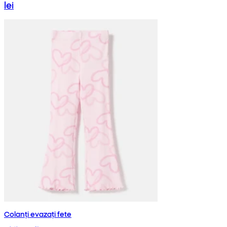
lei
Colanți evazați fete