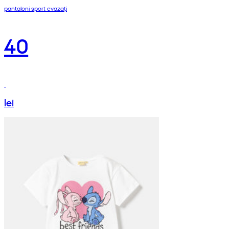
pantaloni sport evazați
40
lei