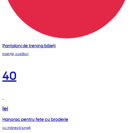
Pantaloni de trening băieți
inserție, cusături
40
lei
Hanorac pentru fete cu broderie
cu mânecă lungă