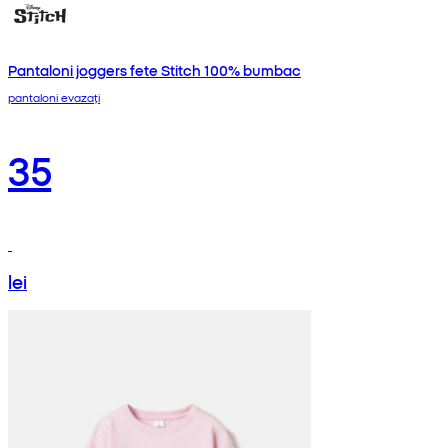
Pantaloni joggers fete Stitch 100% bumbac
pantaloni evazați
35
lei