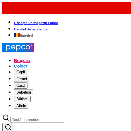
Găsește un magazin Pepco
Centrul de asistență
Română
Broșură
Colecții
Copii
Femei
Casă
Bebeluși
Bărbați
Altele