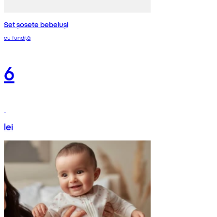
Set șosete bebeluși
cu fundiță
6
lei