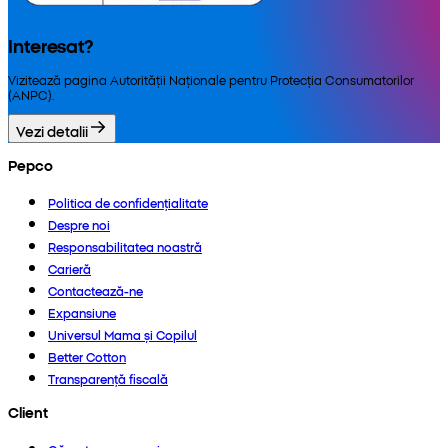
Interesat?
Vizitează pagina Autorității Naționale pentru Protecția Consumatorilor
(ANPC).
Vezi detalii
Pepco
Politica de confidențialitate
Despre noi
Responsabilitatea noastră
Carieră
Contactează-ne
Expansiune
Universul Mama și Copilul
Better Cotton
Transparență fiscală
Client