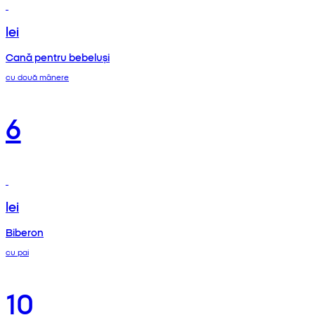
lei
Cană pentru bebeluși
cu două mânere
6
lei
Biberon
cu pai
10