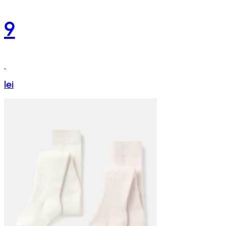
9
lei