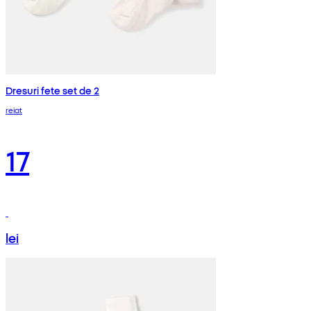
Dresuri fete set de 2
reiat
17
lei