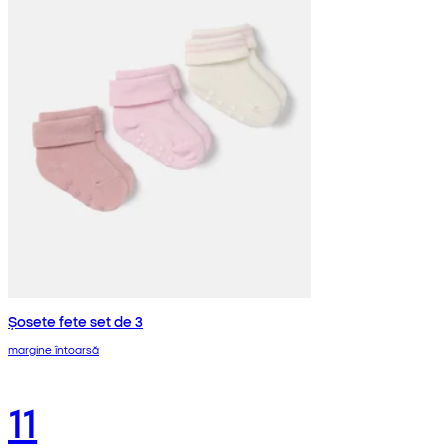
Șosete fete set de 3
margine întoarsă
11