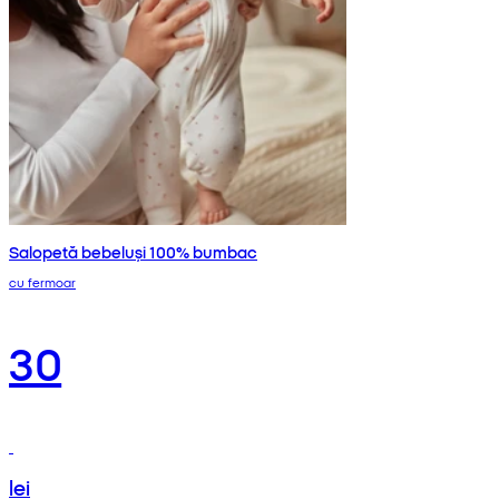
Salopetă bebeluși 100% bumbac
cu fermoar
30
lei