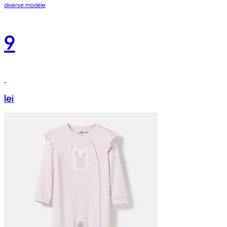
diverse modele
9
lei