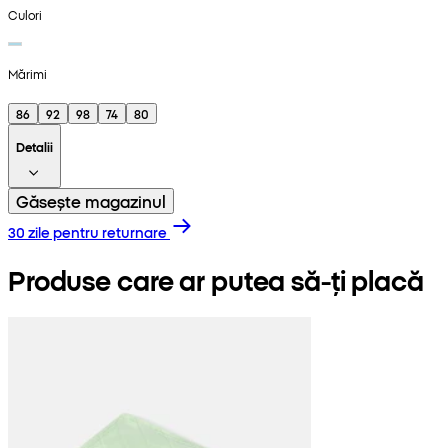
Culori
Mărimi
86
92
98
74
80
Detalii
Găsește magazinul
30 zile pentru returnare
Produse care ar putea să-ți placă