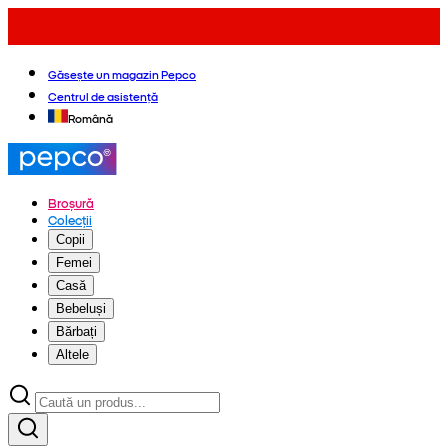
Găsește un magazin Pepco
Centrul de asistență
Română
Broșură
Colecții
Copii
Femei
Casă
Bebeluși
Bărbați
Altele