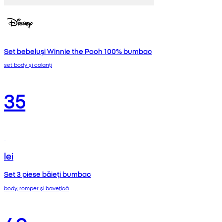
Set bebeluși Winnie the Pooh 100% bumbac
set body și colanți
35
lei
Set 3 piese băieți bumbac
body, romper și bavețică