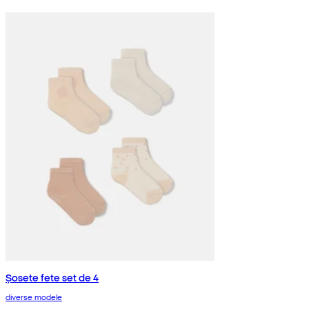
Șosete fete set de 4
diverse modele