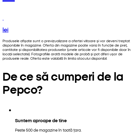
lei
Produsele afișate sunt o previzualizare a ofertei viitoare și vor deveni treptat
disponibile în magazine. Oferta din magazine poate varia în funcție de preț,
cantitate și disponibilitatea produselor (unele articole vor fi disponibile doar în
locații selectate). Fotografiile arată modele de probă și pot diferi ușor de
produsele reale. Oferta este valabilă în limita stocului disponibil.
De ce să cumperi de la
Pepco?
Suntem aproape de tine
Peste 500 de magazine în toată țara.