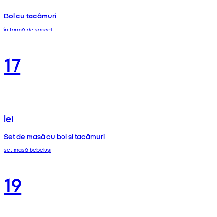
Bol cu tacâmuri
în formă de șoricel
17
lei
Set de masă cu bol și tacâmuri
set masă bebeluși
19