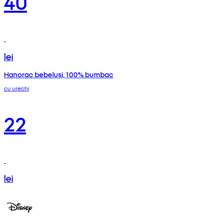
40
lei
Hanorac bebeluși, 100% bumbac
cu urechi
22
lei