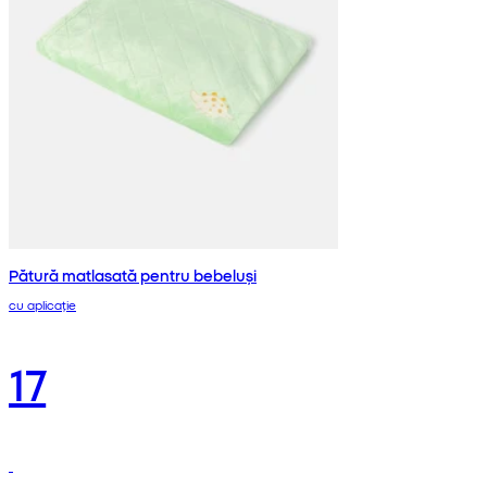
Pătură matlasată pentru bebeluși
cu aplicație
17