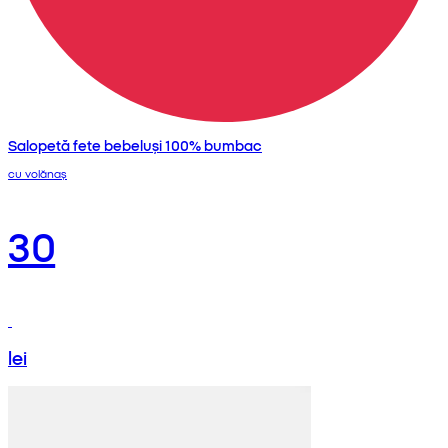
Salopetă fete bebeluși 100% bumbac
cu volănaș
30
lei