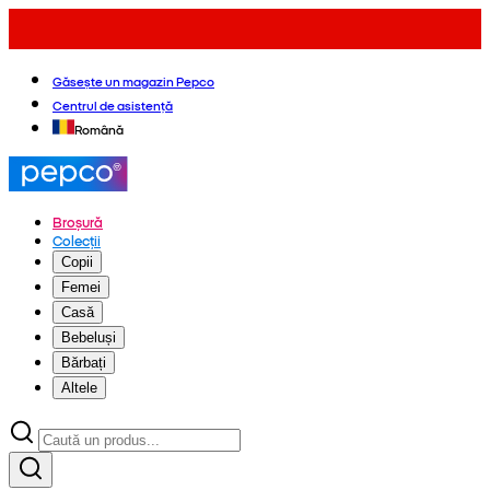
Găsește un magazin Pepco
Centrul de asistență
Română
Broșură
Colecții
Copii
Femei
Casă
Bebeluși
Bărbați
Altele