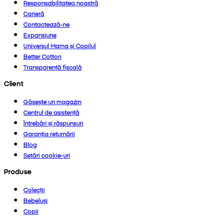
Responsabilitatea noastră
Carieră
Contactează-ne
Expansiune
Universul Mama și Copilul
Better Cotton
Transparență fiscală
Client
Găsește un magazin
Centrul de asistență
Întrebări și răspunsuri
Garanția returnării
Blog
Setări cookie-uri
Produse
Colecții
Bebeluși
Copii