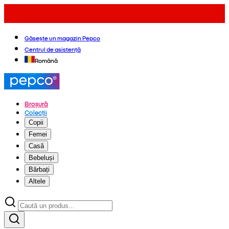
Găsește un magazin Pepco
Centrul de asistență
Română
Broșură
Colecții
Copii
Femei
Casă
Bebeluși
Bărbați
Altele