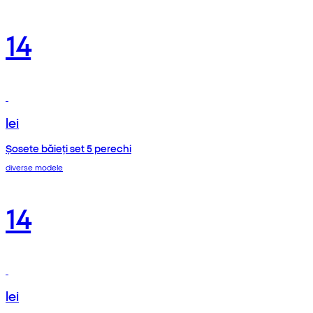
14
lei
Șosete băieți set 5 perechi
diverse modele
14
lei