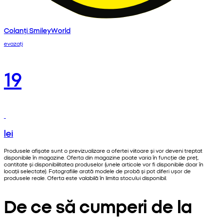
Colanți SmileyWorld
evazați
19
lei
Produsele afișate sunt o previzualizare a ofertei viitoare și vor deveni treptat
disponibile în magazine. Oferta din magazine poate varia în funcție de preț,
cantitate și disponibilitatea produselor (unele articole vor fi disponibile doar în
locații selectate). Fotografiile arată modele de probă și pot diferi ușor de
produsele reale. Oferta este valabilă în limita stocului disponibil.
De ce să cumperi de la