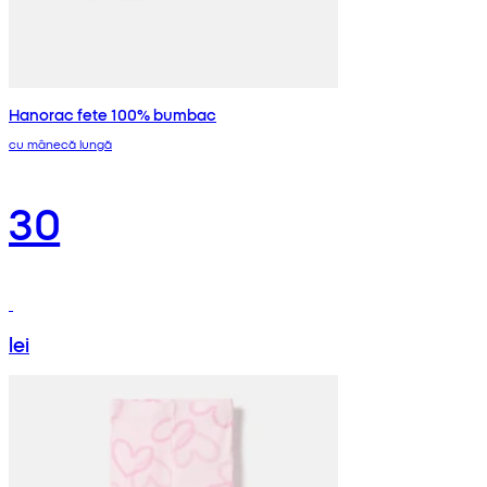
Hanorac fete 100% bumbac
cu mânecă lungă
30
lei