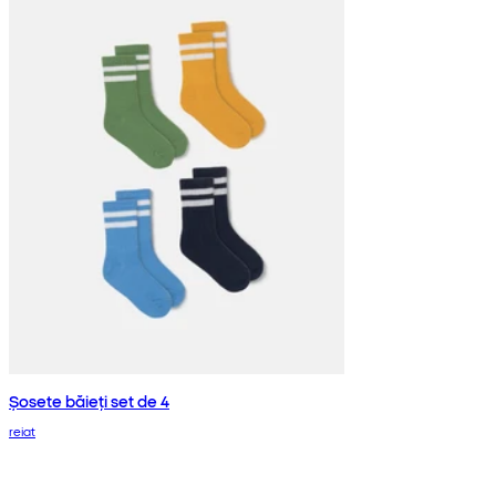
Șosete băieți set de 4
reiat