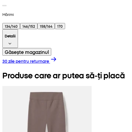
Mărimi
134/140
146/152
158/164
170
Detalii
Găsește magazinul
30 zile pentru returnare
Produse care ar putea să-ți placă