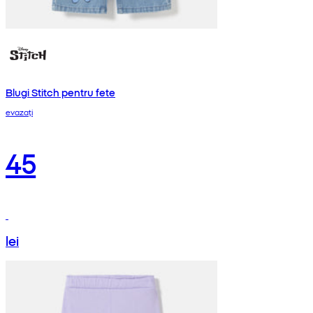
Blugi Stitch pentru fete
evazați
45
lei