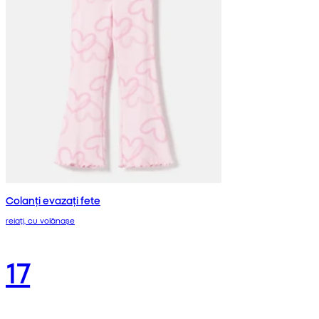
Colanți evazați fete
reiați, cu volănașe
17