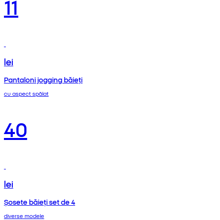
11
lei
Pantaloni jogging băieți
cu aspect spălat
40
lei
Șosete băieți set de 4
diverse modele