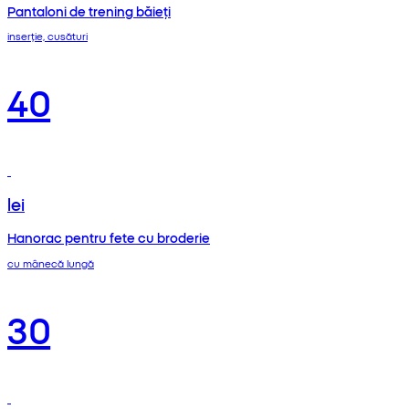
Pantaloni de trening băieți
inserție, cusături
40
lei
Hanorac pentru fete cu broderie
cu mânecă lungă
30