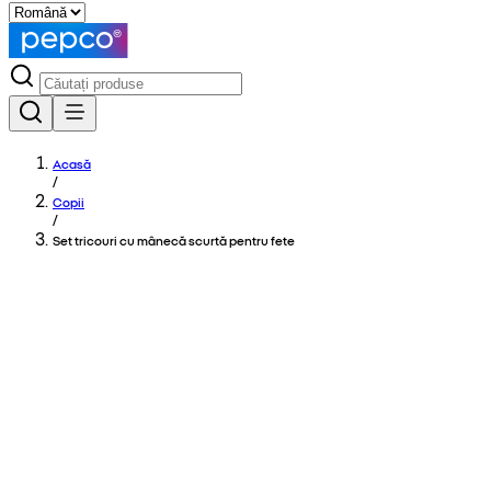
Acasă
/
Copii
/
Set tricouri cu mânecă scurtă pentru fete