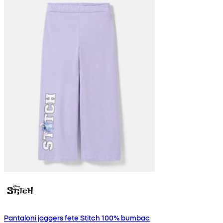
Pantaloni joggers fete Stitch 100% bumbac