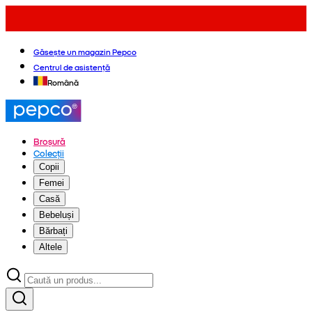
Găsește un magazin Pepco
Centrul de asistență
Română
Broșură
Colecții
Copii
Femei
Casă
Bebeluși
Bărbați
Altele