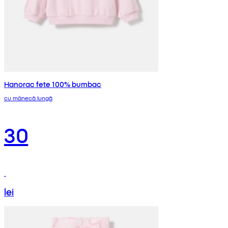
Hanorac fete 100% bumbac
cu mânecă lungă
30
lei