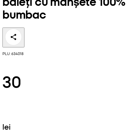
băieți cu manșete 100%
bumbac
PLU: 634018
30
lei