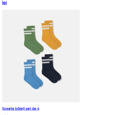
lei
Șosete băieți set de 4