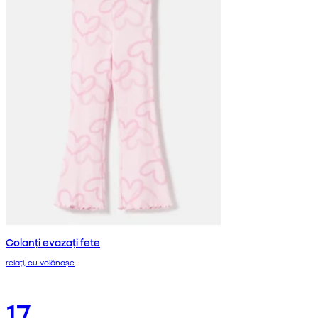
Colanți evazați fete
reiați, cu volănașe
17