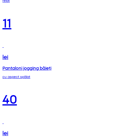
reiat
11
lei
Pantaloni jogging băieți
cu aspect spălat
40
lei