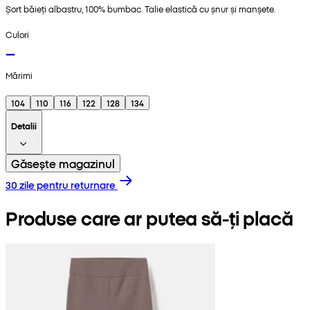
Șort băieți albastru, 100% bumbac. Talie elastică cu șnur și manșete.
Culori
Mărimi
104
110
116
122
128
134
Detalii
Găsește magazinul
30 zile pentru returnare
Produse care ar putea să-ți placă