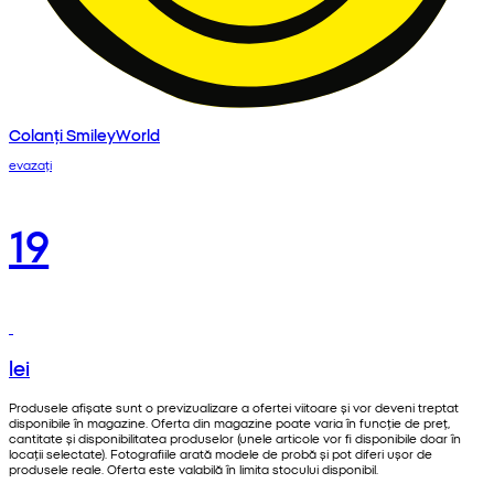
Colanți SmileyWorld
evazați
19
lei
Produsele afișate sunt o previzualizare a ofertei viitoare și vor deveni treptat
disponibile în magazine. Oferta din magazine poate varia în funcție de preț,
cantitate și disponibilitatea produselor (unele articole vor fi disponibile doar în
locații selectate). Fotografiile arată modele de probă și pot diferi ușor de
produsele reale. Oferta este valabilă în limita stocului disponibil.