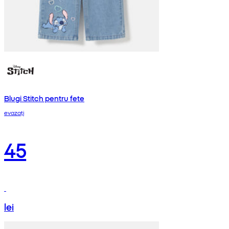
Blugi Stitch pentru fete
evazați
45
lei