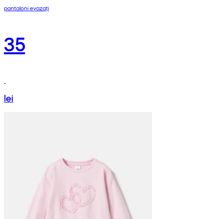
pantaloni evazați
35
lei