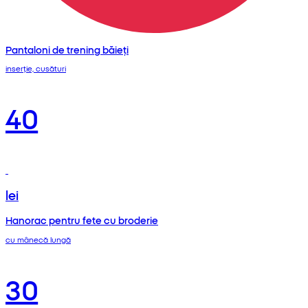
Pantaloni de trening băieți
inserție, cusături
40
lei
Hanorac pentru fete cu broderie
cu mânecă lungă
30