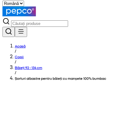
Acasă
/
Copii
/
Băieți 92 - 134 cm
/
Șorturi albastre pentru băieți cu manșete 100% bumbac